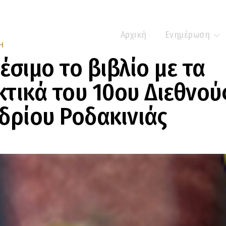
Αρχική
Ενημέρωση
Η
έσιμο το βιβλίο με τα
τικά του 10ου Διεθνού
δρίου Ροδακινιάς