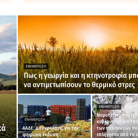
ΕΝΗΜΈΡΩΣΗ
Πως η γεωργία και η κτηνοτροφία μ
να αντιμετωπίσουν το θερμικό στρες
ΕΝΗΜΈΡΩΣΗ
Νομοθετική παρέμβ
ΕΝΗΜΈΡΩΣΗ
κυβέρνησης για τη 
κά
ΑΑΔΕ: Διευκρινίσεις για την
των παραγωγών πο
ψηφιακή έκδοση
επλήγησαν από τα 