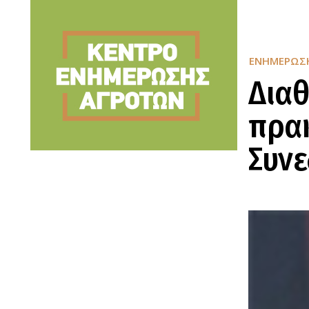
ΕΝΗΜΈΡΩΣ
Διαθ
πρακ
Συνε