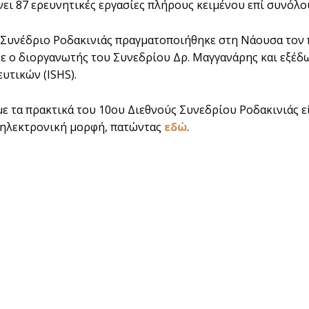
ει 87 ερευνητικές εργασίες πλήρους κειμένου επί συνόλο
 Συνέδριο Ροδακινιάς πραγματοποιήθηκε στη Νάουσα τον 
ε ο διοργανωτής του Συνεδρίου Δρ. Μαγγανάρης και εξέδω
τικών (ISHS).
με τα πρακτικά του 10ου Διεθνούς Συνεδρίου Ροδακινιάς ε
 ηλεκτρονική μορφή, πατώντας
εδώ
.