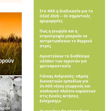
Στο ΦΕΚ η διαδικασία για το
ΟΣΔΕ 2026 – Οι σημαντικές
ημερομηνίες
Πως η γεωργία και η
κτηνοτροφία μπορούν να
αντιμετωπίσουν το θερμικό
στρες
Λιγοστεύουν τα διαθέσιμα
πορούν
«όπλα» των αγροτών για
φυτοπροστασία
Γιάννης Ανδριανός: «Άρση
διοικητικών εμποδίων για
24.000 νέους γεωργούς και
αναλογικό πλαίσιο κυρώσεων
αση της
στις Ενιαίες Αιτήσεις
στήριξη
Ενίσχυσης»
υ
ακραία