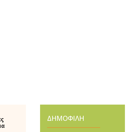
ΔΗΜΟΦΙΛΗ
ες
μα