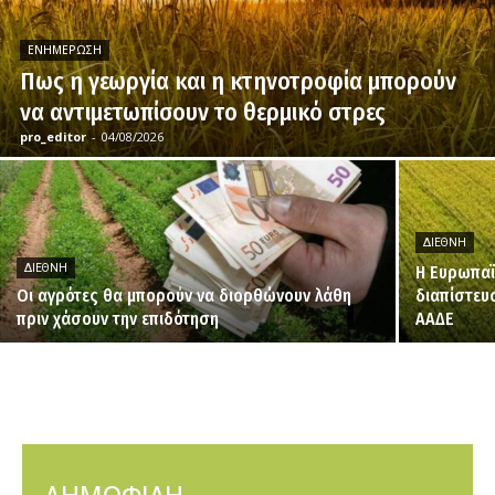
ΕΝΗΜΈΡΩΣΗ
Πως η γεωργία και η κτηνοτροφία μπορούν
να αντιμετωπίσουν το θερμικό στρες
pro_editor
-
04/08/2026
ΔΙΕΘΝΉ
ΔΙΕΘΝΉ
H Ευρωπαϊ
Οι αγρότες θα μπορούν να διορθώνουν λάθη
διαπίστευ
πριν χάσουν την επιδότηση
ΑΑΔΕ
ΔΗΜΟΦΙΛΗ