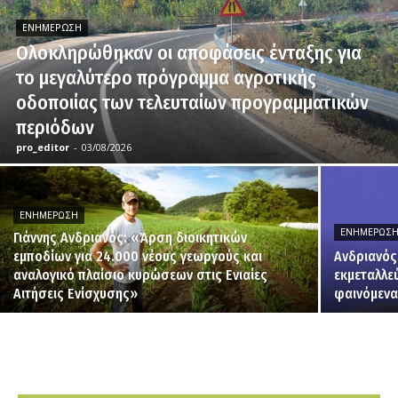
ΕΝΗΜΈΡΩΣΗ
Ολοκληρώθηκαν οι αποφάσεις ένταξης για
το μεγαλύτερο πρόγραμμα αγροτικής
οδοποιίας των τελευταίων προγραμματικών
περιόδων
pro_editor
-
03/08/2026
ΕΝΗΜΈΡΩΣΗ
ΕΝΗΜΈΡΩΣ
Γιάννης Ανδριανός: «Άρση διοικητικών
εμποδίων για 24.000 νέους γεωργούς και
Ανδριανός
αναλογικό πλαίσιο κυρώσεων στις Ενιαίες
εκμεταλλε
Αιτήσεις Ενίσχυσης»
φαινόμενα