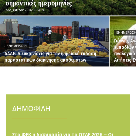
σημαντικές ημερομηνίες
pro_editor
-
04/08/2026
ΕΝΗΜΈΡΩΣ
Γιάννης Α
ΕΝΗΜΈΡΩΣΗ
εμποδίων 
ΑΑΔΕ: Διευκρινίσεις για την ψηφιακή έκδοση
αναλογικό
παραστατικών διακίνησης αποθεμάτων
Αιτήσεις 
ΔΗΜΟΦΙΛΗ
Στο ΦΕΚ η διαδικασία για το ΟΣΔΕ 2026 – Οι