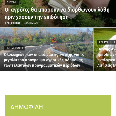
ΔΙΕΘΝΉ
Οι αγρότες θα μπορούν να διορθώνουν λάθη
πριν χάσουν την επιδότηση
pro_editor
-
03/08/2026
ΕΝΗΜΈΡΩΣ
ΕΝΗΜΈΡΩΣΗ
Γιάννης Α
Ολοκληρώθηκαν οι αποφάσεις ένταξης για το
εμποδίων 
μεγαλύτερο πρόγραμμα αγροτικής οδοποιίας
αναλογικό
των τελευταίων προγραμματικών περιόδων
Αιτήσεις 
ΔΗΜΟΦΙΛΗ