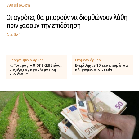
Ενημέρωση
Οι αγρότες θα μπορούν να διορθώνουν λάθη
πριν χάσουν την επιδότηση
Διεθνή
Προηγούμενο άρθρο
Επόμενο άρθρο
Κ. Τσιαρας: «Ο ΟΠΕΚΕΠΕ είναι
Εγκρίθηκαν 10 εκατ. ευρώ για
μια εξόχως προβληματική
πληρωμές στο Leader
υπόθεση»