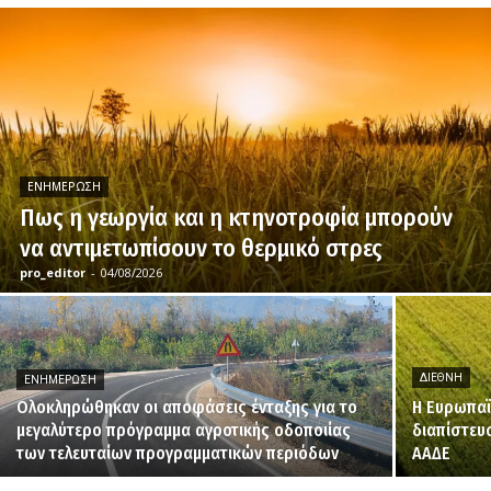
ΕΝΗΜΈΡΩΣΗ
Πως η γεωργία και η κτηνοτροφία μπορούν
να αντιμετωπίσουν το θερμικό στρες
pro_editor
-
04/08/2026
ΔΙΕΘΝΉ
ΕΝΗΜΈΡΩΣΗ
Ολοκληρώθηκαν οι αποφάσεις ένταξης για το
H Ευρωπαϊ
μεγαλύτερο πρόγραμμα αγροτικής οδοποιίας
διαπίστευ
των τελευταίων προγραμματικών περιόδων
ΑΑΔΕ