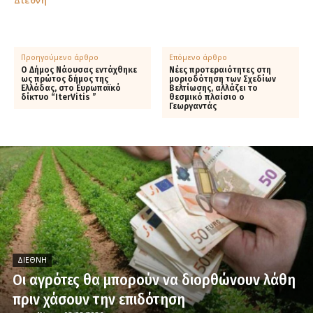
Διεθνή
Προηγούμενο άρθρο
Επόμενο άρθρο
Ο Δήμος Νάουσας εντάχθηκε
Νέες προτεραιότητες στη
ως πρώτος δήμος της
μοριοδότηση των Σχεδίων
Ελλάδας, στο Ευρωπαϊκό
Βελτίωσης, αλλάζει το
δίκτυο “IterVitis ”
θεσμικό πλαίσιο ο
Γεωργαντάς
ΔΙΕΘΝΉ
Οι αγρότες θα μπορούν να διορθώνουν λάθη
πριν χάσουν την επιδότηση