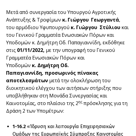
Μετά από συνεργασία του Υπουργού Αγροτικής
Ανάπτυξης & Τροφίμων
κ. Γιώργου Γεωργαντά
,
του αρμόδιου Υφυπουργού
κ. Γιώργου Στύλιου
και
του Γενικού Γραμματέα Ενωσιακών Πόρων και
Υποδομών κ. Δημήτρη Οδ. Παπαγιαννίδη, εκδόθηκε
στις
01/11/2022,
με την υπογραφή του Γενικού
Γραμματέα Ενωσιακών Πόρων και
Υποδομών
κ.
Δημήτρη Οδ.
Παπαγιαννίδη,
προσωρινός πίνακας
αποτελεσμάτων
μετά την ολοκλήρωση του
διοικητικού ελέγχου των αιτήσεων στήριξης που
υποβλήθηκαν στη Μονάδα Συνεργασίας και
ης
Καινοτομίας, στο πλαίσιο της 2
πρόσκλησης για τη
Δράση 2 των Υπομέτρων:
1-16.2
«Ίδρυση και λειτουργία Επιχειρησιακών
Ομάδων της Ευρωπαϊκής Σύμπραξης Καινοτομίας