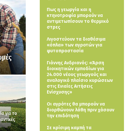
Πως η γεωργία και η
κτηνοτροφία μπορούν να
αντιμετωπίσουν το θερμικό
στρες
Λιγοστεύουν τα διαθέσιμα
«όπλα» των αγροτών για
φυτοπροστασία
ωμές
Γιάννης Ανδριανός: «Άρση
διοικητικών εμποδίων για
24.000 νέους γεωργούς και
αναλογικό πλαίσιο κυρώσεων
στις Ενιαίες Αιτήσεις
Ενίσχυσης»
Οι αγρότες θα μπορούν να
διορθώνουν λάθη πριν χάσουν
ία για το
την επιδότηση
αντικές
Σε κρίσιμη καμπή τα