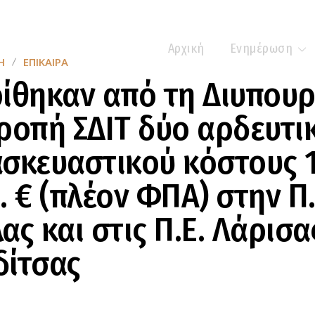
Αρχική
Ενημέρωση
Η
ΕΠΊΚΑΙΡΑ
ίθηκαν από τη Διυπουρ
ροπή ΣΔΙΤ δύο αρδευτι
σκευαστικού κόστους 1
. € (πλέον ΦΠΑ) στην Π.
ας και στις Π.Ε. Λάρισα
δίτσας