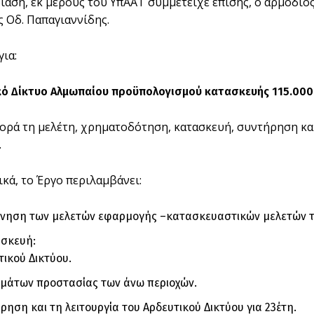
ίαση, εκ μέρους του ΥπΑΑΤ συμμετείχε επίσης, ο αρμόδι
ς Οδ. Παπαγιαννίδης.
ια:
κό Δίκτυο Αλμωπαίου προϋπολογισμού κατασκευής 115.00
ορά τη μελέτη, χρηματοδότηση, κατασκευή, συντήρηση κα
.
ικά, το Έργο περιλαμβάνει:
όνηση των μελετών εφαρμογής –κατασκευαστικών μελετών τ
ασκευή:
τικού Δικτύου.
μάτων προστασίας των άνω περιοχών.
ρηση και τη λειτουργία του Αρδευτικού Δικτύου για 23έτη.