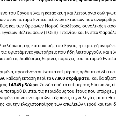
μενο του Έργου είναι η κατασκευή και λειτουργία σωληνω
ων στον ποταμό Ενιπέα πεδινών εκτάσεων που αναφέρθηκ
αθώς και των Ορφανών Νομού Καρδίτσας, συνολικής εκτάσ
 Εγγείων Βελτιώσεων (ΤΟΕΒ) Τιτανίου και Ενιπέα Φαρσάλ
λοκλήρωση της κατασκευής του Έργου, η περιοχή αναμένετ
 τις υφιστάμενες γεωτρήσεις που ήδη λειτουργούν, και είν
τικά τις διαθέσιμες θερινές παροχές του ποταμού Ενιπέα
ριμένα, προτείνονται έντεκα επί μέρους αρδευτικά δίκτυ
ων
, καθαρή έκταση περί τα
67.800 στρέμματα
, και θα αξι
ητας
14.345 μ3/ώρα
. Σε δύο από τα επί μέρους δίκτυα δε, 
υ ποταμού Ενιπέα, τις περιόδους του έτους που υπάρχει, 
αναμένεται να ενσωματώνει έξυπνες τεχνολογίες με αισθητ
ης και την ελαχιστοποίηση των απωλειών νερού και των δ