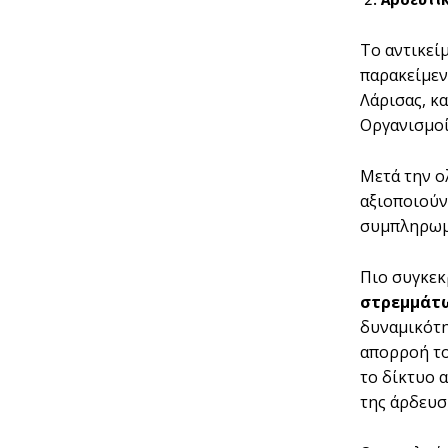
Το αντικεί
παρακείμεν
Λάρισας, κ
Οργανισμοί
Μετά την ο
αξιοποιούν
συμπληρωμα
Πιο συγκεκ
στρεμμάτ
δυναμικότ
απορροή το
το δίκτυο 
της άρδευσ