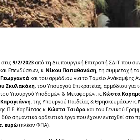
 στις
9/2/2023
από τη Διυπουργική Επιτροπή ΣΔΙΤ που συ
και Επενδύσεων, κ.
Νίκου Παπαθανάση
, τη συμμετοχή τ
 Γεωργαντά
και του αρμόδιου για το Ταμείο Ανάκαμψης
υ Σκυλακάκη
, του Υπουργού Επικρατείας, αρμόδιου για
, του Υπουργού Υποδομών & Μεταφορών, κ.
Κώστα Καραμ
 Καραγιάννη
, της Υπουργού Παιδείας & Θρησκευμάτων κ.
ης Π.Ε. Καρδίτσας κ.
Κώστα Τσιάρα
και του Γενικού Γραμ
, δύο σημαντικά αρδευτικά έργα που έχουν ενταχθεί στο 
τ. ευρώ
(πλέον ΦΠΑ).