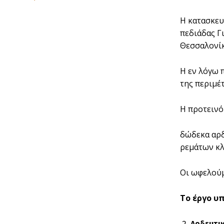
Η κατασκευ
πεδιάδας Γ
Θεσσαλονίκ
Η εν λόγω 
της περιμέ
Η προτεινό
δώδεκα αρδ
ρεμάτων κλ
Οι ωφελούμ
Το έργο υπ
Αρδευτι