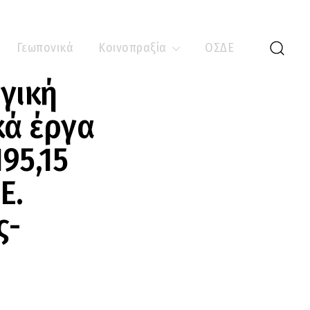
Γεωπονικά
Κοινοπραξία
ΟΣΔΕ
γική
κά έργα
95,15
Ε.
ς-