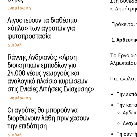
Στη συνεδρ
Ενημέρωση
κ. Δημήτρη
Λιγοστεύουν τα διαθέσιμα
Πρόκειται γ
«όπλα» των αγροτών για
φυτοπροστασία
Αρδευτι
Διεθνή
Το Έργο αφ
Γιάννης Ανδριανός: «Άρση
Αλμωπαίου
διοικητικών εμποδίων για
24.000 νέους γεωργούς και
Πιο αναλυτ
αναλογικό πλαίσιο κυρώσεων
στις Ενιαίες Αιτήσεις Ενίσχυσης»
Την εκπ
Ενημέρωση
Την κατ
Οι αγρότες θα μπορούν να
Αρδευ
διορθώνουν λάθη πριν χάσουν
Αναχω
την επιδότηση
Τη συντή
Διεθνή