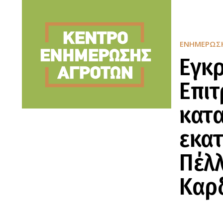
ΕΝΗΜΈΡΩΣ
Εγκρ
Επιτ
κατα
εκατ
Πέλλ
Καρ