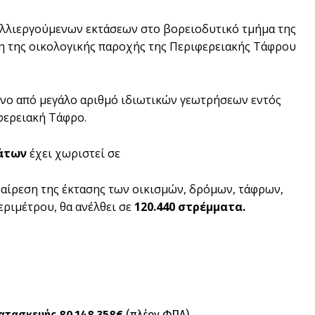
αλλιεργούμενων εκτάσεων στο βορειοδυτικό τμήμα της
ση της οικολογικής παροχής της Περιφερειακής Τάφρου
ενο από μεγάλο αριθμό ιδιωτικών γεωτρήσεων εντός
φερειακή Τάφρο.
μάτων
έχει χωριστεί σε
φαίρεση της έκτασης των οικισμών, δρόμων, τάφρων,
εριμέτρου, θα ανέλθει σε
120.440 στρέμματα.
ατασκευής 80.148.358€
(πλέον ΦΠΑ)