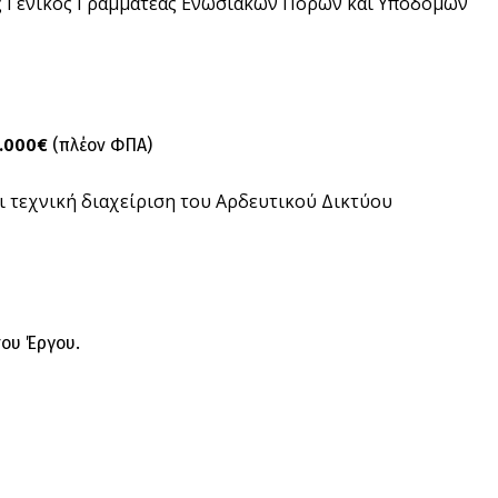
ος Γενικός Γραμματέας Ενωσιακών Πόρων και Υποδομών
0.000€
(πλέον ΦΠΑ)
ι τεχνική διαχείριση του Αρδευτικού Δικτύου
ου Έργου.