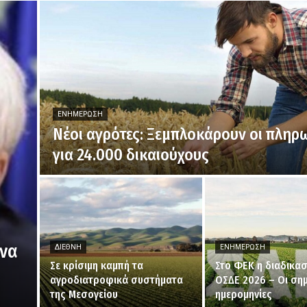
ΕΝΗΜΈΡΩΣΗ
Νέοι αγρότες: Ξεμπλοκάρουν οι πληρ
για 24.000 δικαιούχους
ενα
ΔΙΕΘΝΉ
ΕΝΗΜΈΡΩΣΗ
Σε κρίσιμη καμπή τα
Στο ΦΕΚ η διαδικασ
αγροδιατροφικά συστήματα
ΟΣΔΕ 2026 – Οι σημ
της Μεσογείου
ημερομηνίες