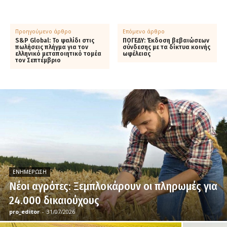
Προηγούμενο άρθρο
Επόμενο άρθρο
S&P Global: Το ψαλίδι στις
ΠΟΓΕΔΥ: Έκδοση βεβαιώσεων
πωλήσεις πλήγμα για τον
σύνδεσης με τα δίκτυα κοινής
ελληνικό μεταποιητικό τομέα
ωφέλειας
τον Σεπτέμβριο
ΕΝΗΜΈΡΩΣΗ
Νέοι αγρότες: Ξεμπλοκάρουν οι πληρωμές για
24.000 δικαιούχους
pro_editor
-
31/07/2026