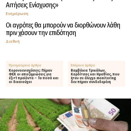
Αιτήσεις Ενίσχυσης»
Ενημέρωση
Οι αγρότες θα μπορούν να διορθώνουν λάθη
πριν χάσουν την επιδότηση
Διεθνή
Προηγούμενο άρθρο
Επόμενο άρθρο
Κορονοενισχύσεις: Πήραν
Βαμβάκια Τρικάλων,
ΦΕΚ οι αποζημιώσεις για
Καρδίτσας και Ημαθίας, που
έξι+1 προϊόντα – Τα ποσά και
ήταν σε έλεγχο monitoring
οι δικαιούχοι
δεν πήραν συνδεδεμένη