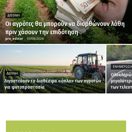
ΔΙΕΘΝΉ
Οι αγρότες θα μπορούν να διορθώνουν λάθη
πριν χάσουν την επιδότηση
pro_editor
-
03/08/2026
ΕΝΗΜΈΡΩΣ
ΔΙΕΘΝΉ
Ολοκληρώθ
Λιγοστεύουν τα διαθέσιμα «όπλα» των αγροτών
μεγαλύτερ
για φυτοπροστασία
των τελευ