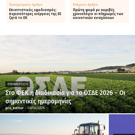
Προηγούμενο άρθρο
Επόμενο άρθρο
Επισιτιστικός εφοδιασμός:
Πρώτη φορά με ακριβές
περισσότερες ενέργειες της ΕΕ
χρονολόγιο οι πληρωμές των
ζητά το ΕΚ
κοινοτικών ενισχύσεων
ΕΝΗΜΈΡΩΣΗ
Στο ΦΕΚ η διαδικασία για το ΟΣΔΕ 2026 – Οι
σημαντικές ημερομηνίες
pro_editor
-
04/08/2026