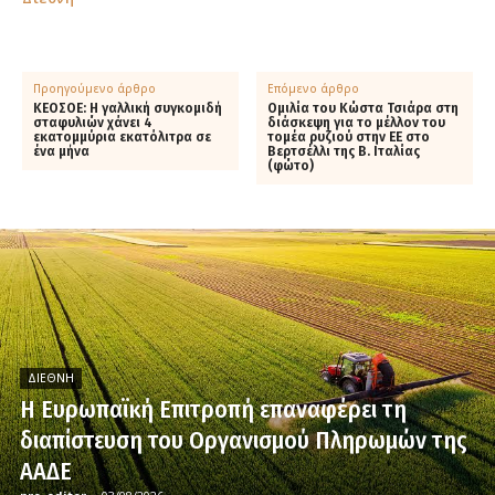
Προηγούμενο άρθρο
Επόμενο άρθρο
ΚΕΟΣΟΕ: Η γαλλική συγκομιδή
Ομιλία του Κώστα Τσιάρα στη
σταφυλιών χάνει 4
διάσκεψη για το μέλλον του
εκατομμύρια εκατόλιτρα σε
τομέα ρυζιού στην ΕΕ στο
ένα μήνα
Βερτσέλλι της Β. Ιταλίας
(φώτο)
ΔΙΕΘΝΉ
H Ευρωπαϊκή Επιτροπή επαναφέρει τη
διαπίστευση του Οργανισμού Πληρωμών της
ΑΑΔΕ