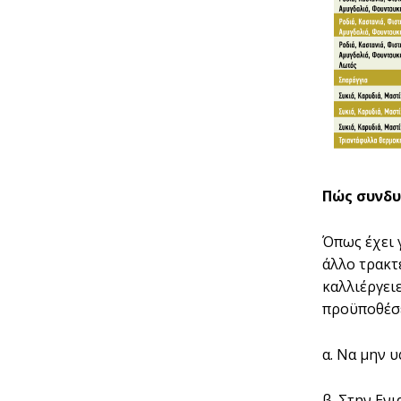
Πώς συνδυ
Όπως έχει 
άλλο τρακτ
καλλιέργει
προϋποθέσε
α. Να µην 
β. Στην Εν