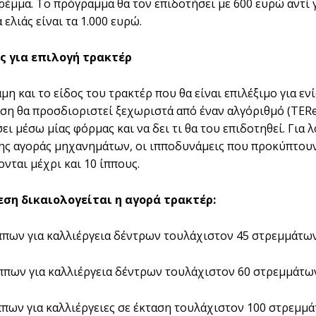
ρέµµα. Το πρόγραµµα θα τον επιδοτήσει µε 600 ευρώ αντί γ
 ελιάς είναι τα 1.000 ευρώ.
ς για επιλογή τρακτέρ
µη και το είδος του τρακτέρ που θα είναι επιλέξιµο για 
ση θα προσδιοριστεί ξεχωριστά από έναν αλγόριθµό (TERe
ι µέσω µίας φόρµας και να δει τι θα του επιδοτηθεί. Για
ης αγοράς µηχανηµάτων, οι ιπποδυνάµεις που προκύπτουν
νται µέχρι και 10 ίππους.
εση δικαιολογείται η αγορά τρακτέρ:
ίππων για καλλιέργεια δέντρων τουλάχιστον 45 στρεµµάτων
ίππων για καλλιέργεια δέντρων τουλάχιστον 60 στρεµµάτω
ίππων για καλλιέργειες σε έκταση τουλάχιστον 100 στρεµµ