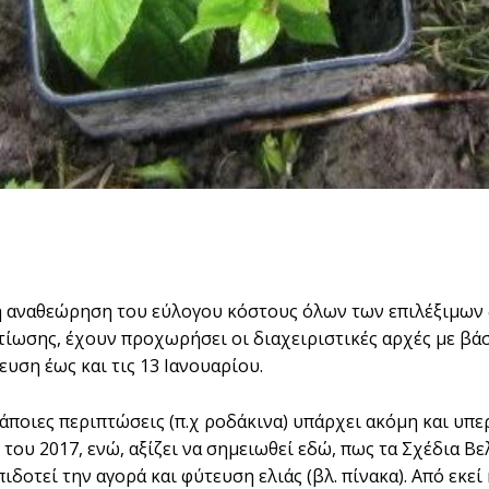
 αναθεώρηση του εύλογου κόστους όλων των επιλέξιµων δ
τίωσης, έχουν προχωρήσει οι διαχειριστικές αρχές µε βά
ευση έως και τις 13 Ιανουαρίου.
κάποιες περιπτώσεις (π.χ ροδάκινα) υπάρχει ακόµη και υπ
του 2017, ενώ, αξίζει να σηµειωθεί εδώ, πως τα Σχέδια Β
ιδοτεί την αγορά και φύτευση ελιάς (βλ. πίνακα). Από εκεί