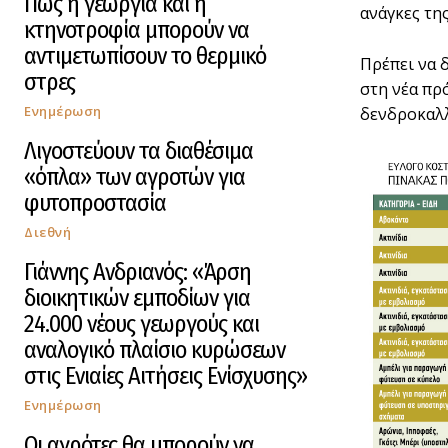
Πως η γεωργία και η
ανάγκες τη
κτηνοτροφία μπορούν να
αντιμετωπίσουν το θερμικό
Πρέπει να 
στρες
στη νέα πρ
Ενημέρωση
δενδροκαλλ
Λιγοστεύουν τα διαθέσιμα
«όπλα» των αγροτών για
φυτοπροστασία
Διεθνή
Γιάννης Ανδριανός: «Άρση
διοικητικών εμποδίων για
24.000 νέους γεωργούς και
αναλογικό πλαίσιο κυρώσεων
στις Ενιαίες Αιτήσεις Ενίσχυσης»
Ενημέρωση
Οι αγρότες θα μπορούν να