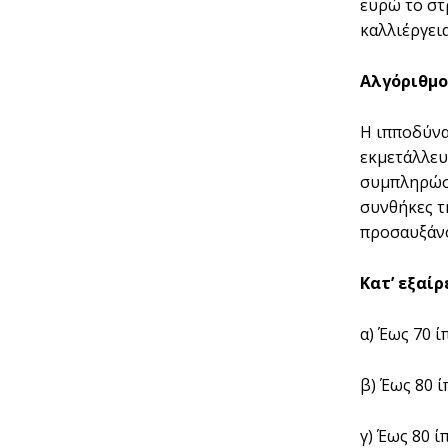
ευρώ το στ
καλλιέργεια
Αλγόριθµο
Η ιπποδύνα
εκµετάλλευ
συµπληρώσε
συνθήκες τ
προσαυξάνο
Κατ’ εξαίρ
α) Έως 70 
β) Έως 80 
γ) Έως 80 