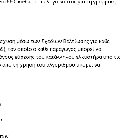
ια 660, καθώς το εύλογο κόστος για τη γραµµική
ενίσχυση µέσω των Σχεδίων Βελτίωσης για κάθε
S), τον οποίο ο κάθε παραγωγός µπορεί να
 λόγους εύρεσης του κατάλληλου ελκυστήρα υπό τις
 από τη χρήση του αλγορίθµου µπορεί να
.
ν.
άτων