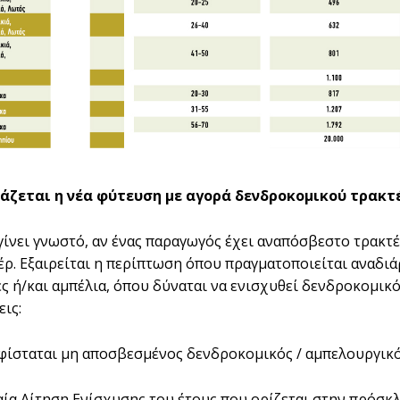
άζεται η νέα φύτευση µε αγορά δενδροκοµικού τρακτ
γίνει γνωστό, αν ένας παραγωγός έχει αναπόσβεστο τρακτέ
έρ. Εξαιρείται η περίπτωση όπου πραγµατοποιείται αναδ
ες ή/και αµπέλια, όπου δύναται να ενισχυθεί δενδροκοµικ
ις:
υφίσταται µη αποσβεσµένος δενδροκοµικός / αµπελουργικ
ιαία Αίτηση Ενίσχυσης του έτους που ορίζεται στην πρόσ