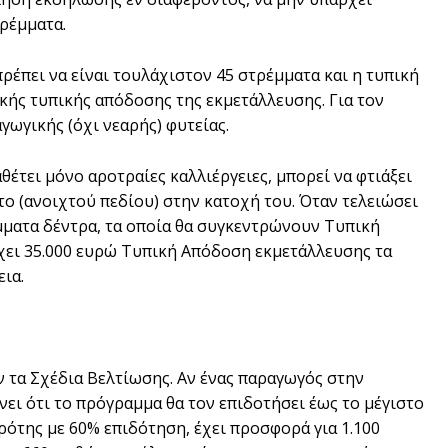
τρέµµατα.
ρέπει να είναι τουλάχιστον 45 στρέµµατα και η τυπική
ικής τυπικής απόδοσης της εκµετάλλευσης. Για τον
ωγικής (όχι νεαρής) φυτείας.
έτει µόνο αροτραίες καλλιέργειες, µπορεί να φτιάξει
ο (ανοιχτού πεδίου) στην κατοχή του. Όταν τελειώσει
έµµατα δέντρα, τα οποία θα συγκεντρώνουν Τυπική
χει 35.000 ευρώ Τυπική Απόδοση εκµετάλλευσης τα
ια.
ν τα Σχέδια Βελτίωσης. Αν ένας παραγωγός στην
νει ότι το πρόγραµµα θα τον επιδοτήσει έως το µέγιστο
γρότης µε 60% επιδότηση, έχει προσφορά για 1.100