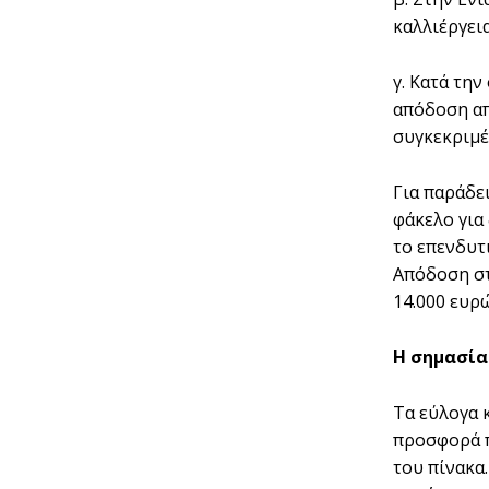
καλλιέργει
γ. Κατά τη
απόδοση απ
συγκεκριµέ
Για παράδε
φάκελο για
το επενδυτ
Απόδοση στ
14.000 ευρ
Η σηµασία
Τα εύλογα 
προσφορά π
του πίνακα