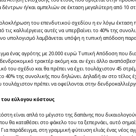
α δέντρων ή/και αµπελιών σε έκταση µεγαλύτερη από 10 σ
ν ολοκλήρωση του επενδυτικού σχεδίου η εν λόγω έκταση π
ό τις καλλιέργειες αυτές να υπερβαίνει το 40% της συνολ
νο υπολογισµό λαµβάνεται υπόψη η τυπική απόδοση παραγ
ιγµα ένας αγρότης µε 20.000 ευρώ Τυπική Απόδοση που διαθ
 δενδροκοµικό τρακτέρ ακόµη και αν έχει άλλο αναπόσβεστ
ικό του σχέδιο και θα πρέπει να έχει τουλάχιστον 45 στρ
ο 40% της συνολικής που δηλώνει. ∆ηλαδή αν στο τέλος έ
ώ τουλάχιστον πρέπει να οφείλονται στην δενδροκαλλιέργε
 του εύλογου κόστους
κόστη είναι απλά το µέγιστο της δαπάνης που δικαιολογού
ου θα καταθέσει στο φάκελο του τα ξεπερνάει, αυτό σηµαί
. Για παράδειγµα, στη γραµµική φύτευση ελιάς ένας νέος α