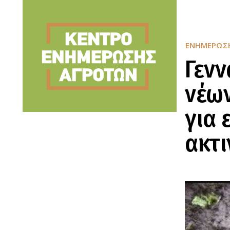
ΕΝΗΜΈΡΩΣ
Γενν
νέων
για 
ακτι