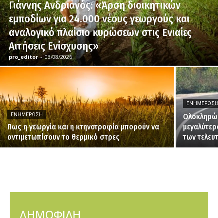
Γιάννης Ανδριανός: «Άρση διοικητικών
εμποδίων για 24.000 νέους γεωργούς και
αναλογικό πλαίσιο κυρώσεων στις Ενιαίες
Αιτήσεις Ενίσχυσης»
pro_editor
-
03/08/2026
ΕΝΗΜΈΡΩΣ
ΕΝΗΜΈΡΩΣΗ
Ολοκληρώθ
Πως η γεωργία και η κτηνοτροφία μπορούν να
μεγαλύτερ
αντιμετωπίσουν το θερμικό στρες
των τελευ
ΔΗΜΟΦΙΛΗ