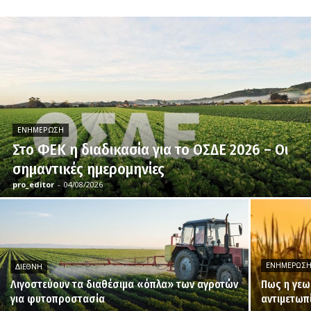
ΕΝΗΜΈΡΩΣΗ
Στο ΦΕΚ η διαδικασία για το ΟΣΔΕ 2026 – Οι
σημαντικές ημερομηνίες
pro_editor
-
04/08/2026
ΕΝΗΜΈΡΩΣ
ΔΙΕΘΝΉ
Λιγοστεύουν τα διαθέσιμα «όπλα» των αγροτών
Πως η γεω
για φυτοπροστασία
αντιμετωπ