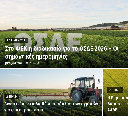
ΕΝΗΜΈΡΩΣΗ
Στο ΦΕΚ η διαδικασία για το ΟΣΔΕ 2026 – Οι
σημαντικές ημερομηνίες
pro_editor
-
04/08/2026
ΔΙΕΘΝΉ
ΔΙΕΘΝΉ
H Ευρωπαϊ
Λιγοστεύουν τα διαθέσιμα «όπλα» των αγροτών
διαπίστευ
για φυτοπροστασία
ΑΑΔΕ