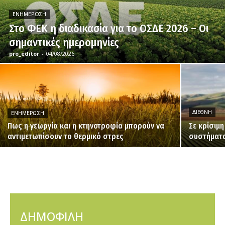
ΕΝΗΜΈΡΩΣΗ
Στο ΦΕΚ η διαδικασία για το ΟΣΔΕ 2026 – Οι
σημαντικές ημερομηνίες
pro_editor
-
04/08/2026
ΔΙΕΘΝΉ
ΕΝΗΜΈΡΩΣΗ
Πως η γεωργία και η κτηνοτροφία μπορούν να
Σε κρίσιμ
αντιμετωπίσουν το θερμικό στρες
συστήματα
ΔΗΜΟΦΙΛΗ