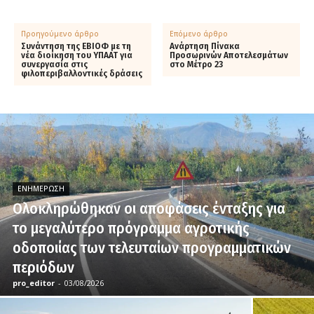
Προηγούμενο άρθρο
Επόμενο άρθρο
Συνάντηση της ΕΒΙΟΦ με τη
Ανάρτηση Πίνακα
νέα διοίκηση του ΥΠΑΑΤ για
Προσωρινών Αποτελεσμάτων
συνεργασία στις
στο Μέτρο 23
φιλοπεριβαλλοντικές δράσεις
ΕΝΗΜΈΡΩΣΗ
Ολοκληρώθηκαν οι αποφάσεις ένταξης για
το μεγαλύτερο πρόγραμμα αγροτικής
οδοποιίας των τελευταίων προγραμματικών
περιόδων
pro_editor
-
03/08/2026