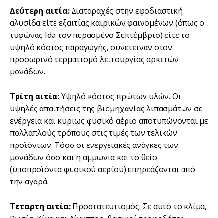
∆εύτερη αιτία:
∆ιαταραχές στην εφοδιαστική
αλυσίδα είτε εξαιτίας καιρικών φαινοµένων (όπως ο
τυφώνας Ida τον περασµένο Σεπτέµβριο) είτε το
υψηλό κόστος παραγωγής, συνέτειναν στον
προσωρινό τερµατισµό λειτουργίας αρκετών
µονάδων.
Τρίτη αιτία:
Υψηλό κόστος πρώτων υλών. Οι
υψηλές απαιτήσεις της βιοµηχανίας λιπασµάτων σε
ενέργεια και κυρίως φυσικό αέριο αποτυπώνονται µε
πολλαπλούς τρόπους στις τιµές των τελικών
προϊόντων. Τόσο οι ενεργειακές ανάγκες των
µονάδων όσο και η αµµωνία και το θείο
(υποπροϊόντα φυσικού αερίου) επηρεάζονται από
την αγορά.
Τέταρτη αιτία:
Προστατευτισµός. Σε αυτό το κλίµα,