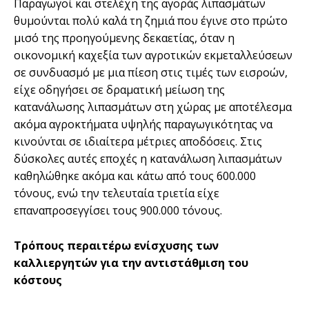
Παραγωγοί και στελέχη της αγοράς λιπασµάτων
θυµούνται πολύ καλά τη ζηµιά που έγινε στο πρώτο
µισό της προηγούµενης δεκαετίας, όταν η
οικονοµική καχεξία των αγροτικών εκµεταλλεύσεων
σε συνδυασµό µε µια πίεση στις τιµές των εισροών,
είχε οδηγήσει σε δραµατική µείωση της
κατανάλωσης λιπασµάτων στη χώρας µε αποτέλεσµα
ακόµα αγροκτήµατα υψηλής παραγωγικότητας να
κινούνται σε ιδιαίτερα µέτριες αποδόσεις. Στις
δύσκολες αυτές εποχές η κατανάλωση λιπασµάτων
καθηλώθηκε ακόµα και κάτω από τους 600.000
τόνους, ενώ την τελευταία τριετία είχε
επαναπροσεγγίσει τους 900.000 τόνους.
Τρόπους περαιτέρω ενίσχυσης των
καλλιεργητών για την αντιστάθµιση του
κόστους