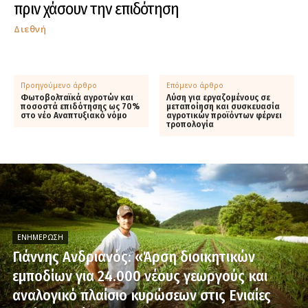
πριν χάσουν την επιδότηση
Διεθνή
Προηγούμενο άρθρο
Επόμενο άρθρο
Φωτοβολταϊκά αγροτών και
Λύση για εργαζομένους σε
ποσοστά επιδότησης ως 70%
μεταποίηση και συσκευασία
στο νέο Αναπτυξιακό νόμο
αγροτικών προϊόντων φέρνει
τροπολογία
ΕΝΗΜΈΡΩΣΗ
Γιάννης Ανδριανός: «Άρση διοικητικών
εμποδίων για 24.000 νέους γεωργούς και
αναλογικό πλαίσιο κυρώσεων στις Ενιαίες