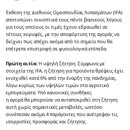
Έκθεση της ∆ιεθνούς Οµοσπονδίας Λιπασµάτων (IFA)
αποτυπώνει συνοπτικά τους πέντε βασικούς λόγους
για τους οποίους οι τιµές έχουν εδραιωθεί σε
τέτοιες κορυφές, µε την αποφόρτιση της αγοράς να
δείχνει πως απέχει ακόµα από το σηµείο που θα
επέτρεπε επιστροφή σε φυσιολογικά επίπεδα.
Πρώτη αιτία:
Η υψηλή ζήτηση. Σύµφωνα µε
στοιχεία της IFA, η ζήτηση για προϊόντα θρέψεις έχει
ενισχυθεί κατά 6% από την έναρξη της πανδηµίας,
λόγω κυρίως των υψηλών τιµών στα αγροτικά
εµπορεύµατα. Υπό κανονικές συνθήκες
η αγορά θα µπορούσε να ανταποκριθεί στη ζήτηση
αυτή χωρίς σηµαντικές µεταβολές, ωστόσο
συνέπεσαν ακόµα 4 παράγοντες που ανέτρεψαν τις
ισορροπίες προσφοράς και ζήτησης.