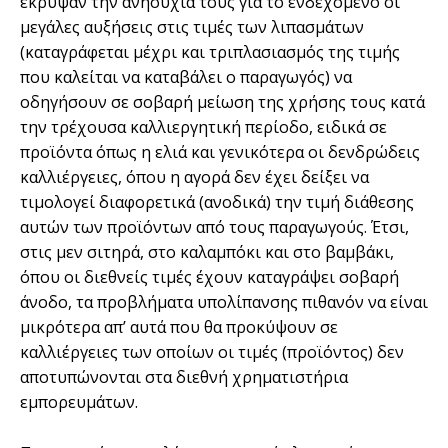
έκρυψαν την ανησυχία τους για το ενδεχόµενο οι
µεγάλες αυξήσεις στις τιµές των λιπασµάτων
(καταγράφεται µέχρι και τριπλασιασµός της τιµής
που καλείται να καταβάλει ο παραγωγός) να
οδηγήσουν σε σοβαρή µείωση της χρήσης τους κατά
την τρέχουσα καλλιεργητική περίοδο, ειδικά σε
προϊόντα όπως η ελιά και γενικότερα οι δενδρώδεις
καλλιέργειες, όπου η αγορά δεν έχει δείξει να
τιµολογεί διαφορετικά (ανοδικά) την τιµή διάθεσης
αυτών των προϊόντων από τους παραγωγούς. Έτσι,
στις µεν σιτηρά, στο καλαµπόκι και στο βαµβάκι,
όπου οι διεθνείς τιµές έχουν καταγράψει σοβαρή
άνοδο, τα προβλήµατα υπολίπανσης πιθανόν να είναι
µικρότερα απ’ αυτά που θα προκύψουν σε
καλλιέργειες των οποίων οι τιµές (προϊόντος) δεν
αποτυπώνονται στα διεθνή χρηµατιστήρια
εµπορευµάτων.