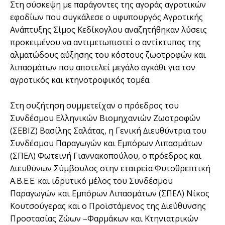
Στη σύσκεψη µε παράγοντες της αγοράς αγροτικών
εφοδίων που συγκάλεσε ο υφυπουργός Αγροτικής
Ανάπτυξης Σίµος Κεδίκογλου αναζητήθηκαν λύσεις
προκειµένου να αντιµετωπιστεί ο αντίκτυπος της
αλµατώδους αύξησης του κόστους ζωοτροφών και
λιπασµάτων που αποτελεί µεγάλο αγκάθι για τον
αγροτικός και κτηνοτροφικός τοµέα.
Στη συζήτηση συµµετείχαν ο πρόεδρος του
Συνδέσµου Ελληνικών Βιοµηχανιών Ζωοτροφών
(ΣΕΒΙΖ) Βασίλης Σαλάτας, η Γενική ∆ιευθύντρια του
Συνδέσµου Παραγωγών και Εµπόρων Λιπασµάτων
(ΣΠΕΛ) Φωτεινή Γιαννακοπούλου, ο πρόεδρος και
∆ιευθύνων Σύµβουλος στην εταιρεία Φυτοθρεπτική
Α.Β.Ε.Ε. και ιδρυτικό µέλος του Συνδέσµου
Παραγωγών και Εµπόρων Λιπασµάτων (ΣΠΕΛ) Νίκος
Κουτσούγερας και ο Προϊστάµενος της ∆ιεύθυνσης
Προστασίας Ζώων –Φαρµάκων και Κτηνιατρικών