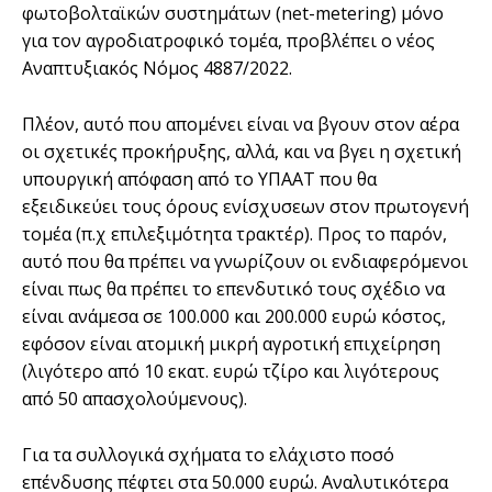
φωτοβολταϊκών συστηµάτων (net-metering) µόνο
για τον αγροδιατροφικό τοµέα, προβλέπει ο νέος
Αναπτυξιακός Νόµος 4887/2022.
Πλέον, αυτό που αποµένει είναι να βγουν στον αέρα
οι σχετικές προκήρυξης, αλλά, και να βγει η σχετική
υπουργική απόφαση από το ΥΠΑΑΤ που θα
εξειδικεύει τους όρους ενίσχυσεων στον πρωτογενή
τοµέα (π.χ επιλεξιµότητα τρακτέρ). Προς το παρόν,
αυτό που θα πρέπει να γνωρίζουν οι ενδιαφερόµενοι
είναι πως θα πρέπει το επενδυτικό τους σχέδιο να
είναι ανάµεσα σε 100.000 και 200.000 ευρώ κόστος,
εφόσον είναι ατοµική µικρή αγροτική επιχείρηση
(λιγότερο από 10 εκατ. ευρώ τζίρο και λιγότερους
από 50 απασχολούµενους).
Για τα συλλογικά σχήµατα το ελάχιστο ποσό
επένδυσης πέφτει στα 50.000 ευρώ. Αναλυτικότερα