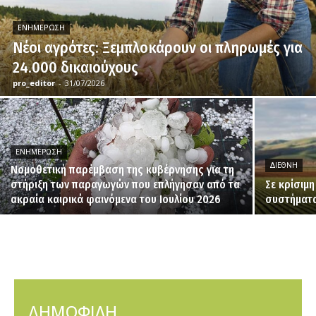
ΕΝΗΜΈΡΩΣΗ
Νέοι αγρότες: Ξεμπλοκάρουν οι πληρωμές για
24.000 δικαιούχους
pro_editor
-
31/07/2026
ΕΝΗΜΈΡΩΣΗ
ΔΙΕΘΝΉ
Νομοθετική παρέμβαση της κυβέρνησης για τη
στήριξη των παραγωγών που επλήγησαν από τα
Σε κρίσιμ
ακραία καιρικά φαινόμενα του Ιουλίου 2026
συστήματα
ΔΗΜΟΦΙΛΗ