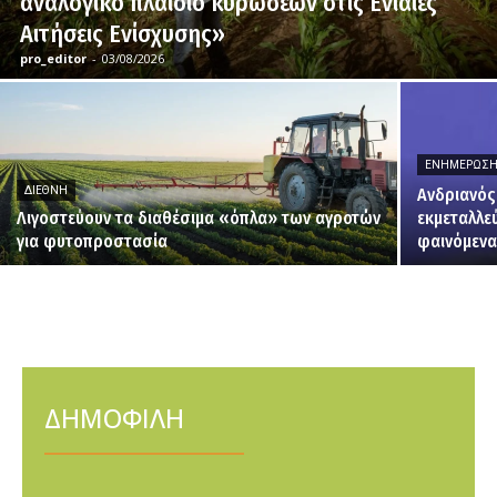
αναλογικό πλαίσιο κυρώσεων στις Ενιαίες
Αιτήσεις Ενίσχυσης»
pro_editor
-
03/08/2026
ΕΝΗΜΈΡΩΣ
ΔΙΕΘΝΉ
Ανδριανός
Λιγοστεύουν τα διαθέσιμα «όπλα» των αγροτών
εκμεταλλε
για φυτοπροστασία
φαινόμενα
ΔΗΜΟΦΙΛΗ