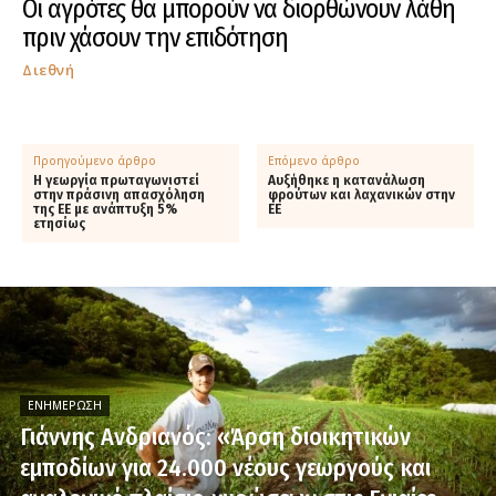
Οι αγρότες θα μπορούν να διορθώνουν λάθη
πριν χάσουν την επιδότηση
Διεθνή
Προηγούμενο άρθρο
Επόμενο άρθρο
Η γεωργία πρωταγωνιστεί
Αυξήθηκε η κατανάλωση
στην πράσινη απασχόληση
φρούτων και λαχανικών στην
της ΕΕ με ανάπτυξη 5%
ΕΕ
ετησίως
ΕΝΗΜΈΡΩΣΗ
Γιάννης Ανδριανός: «Άρση διοικητικών
εμποδίων για 24.000 νέους γεωργούς και