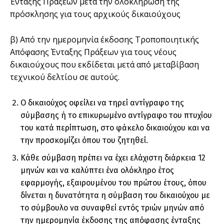
Ένταξης Πράξεων µετά την ολοκλήρωση της
πρόσκλησης για τους αρχικούς δικαιούχους
β) Από την ηµεροµηνία έκδοσης Τροποποιητικής
Απόφασης Ένταξης Πράξεων για τους νέους
δικαιούχους που εκδίδεται µετά από µεταβίβαση
τεχνικού δελτίου σε αυτούς.
Ο δικαιούχος οφείλει να τηρεί αντίγραφο της
σύµβασης ή το επικυρωµένο αντίγραφο του πτυχίου
του κατά περίπτωση, στο φάκελο δικαιούχου και να
την προσκοµίζει όπου του ζητηθεί.
Κάθε σύµβαση πρέπει να έχει ελάχιστη διάρκεια 12
µηνών και να καλύπτει ένα ολόκληρο έτος
εφαρµογής, εξαιρουµένου του πρώτου έτους, όπου
δίνεται η δυνατότητα η σύµβαση του δικαιούχου µε
το σύµβουλο να συναφθεί εντός τριών µηνών από
την ηµεροµηνία έκδοσης της απόφασης ένταξης