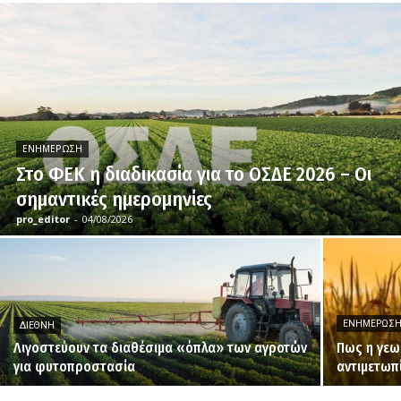
ΕΝΗΜΈΡΩΣΗ
Στο ΦΕΚ η διαδικασία για το ΟΣΔΕ 2026 – Οι
σημαντικές ημερομηνίες
pro_editor
-
04/08/2026
ΕΝΗΜΈΡΩΣ
ΔΙΕΘΝΉ
Λιγοστεύουν τα διαθέσιμα «όπλα» των αγροτών
Πως η γεω
για φυτοπροστασία
αντιμετωπ