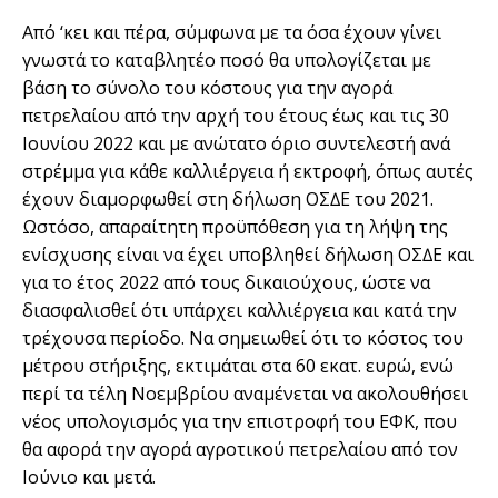
Από ‘κει και πέρα, σύµφωνα µε τα όσα έχουν γίνει
γνωστά το καταβλητέο ποσό θα υπολογίζεται µε
βάση το σύνολο του κόστους για την αγορά
πετρελαίου από την αρχή του έτους έως και τις 30
Ιουνίου 2022 και µε ανώτατο όριο συντελεστή ανά
στρέµµα για κάθε καλλιέργεια ή εκτροφή, όπως αυτές
έχουν διαµορφωθεί στη δήλωση ΟΣ∆Ε του 2021.
Ωστόσο, απαραίτητη προϋπόθεση για τη λήψη της
ενίσχυσης είναι να έχει υποβληθεί δήλωση ΟΣ∆Ε και
για το έτος 2022 από τους δικαιούχους, ώστε να
διασφαλισθεί ότι υπάρχει καλλιέργεια και κατά την
τρέχουσα περίοδο. Να σηµειωθεί ότι το κόστος του
µέτρου στήριξης, εκτιµάται στα 60 εκατ. ευρώ, ενώ
περί τα τέλη Νοεµβρίου αναµένεται να ακολουθήσει
νέος υπολογισµός για την επιστροφή του ΕΦΚ, που
θα αφορά την αγορά αγροτικού πετρελαίου από τον
Ιούνιο και µετά.