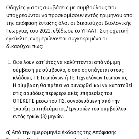
Οδηγίες για τις συµβάσεις µε συµβούλους που
υποχρεούνται να προσκοµίσουν εντός τριµήνου από
την απόφαση ένταξης όλοι οι δικαιούχοι Βιολογικής
Γεωργίας του 2022, εξέδωσε το ΥΠΑΑΤ. Στη σχετική
εγκύκλιο, ενηµερώνονται συγκεκριµένα οι
δικαούχοι πως:
Οφείλουν κατ’ έτος να καλύπτονται από νόµιµη
σύµβαση µε σύµβουλο, ο οποίος υπάγεται στους
κλάδους ΠΕ Γεωπόνων ή ΤΕ Τεχνολόγων Γεωπονίας.
Η σύµβαση θα πρέπει να συναφθεί και να κατατεθεί
στις αρµόδιες περιφερειακές υπηρεσίες του
ΟΠΕΚΕΠΕ µέσω του ΠΣ, συνοδευόµενη από την
Έναρξη Επιτηδεύµατος/Εργασιών του συµβούλου
εντός τριών (3) µηνών:
α) Από την ηµεροµηνία έκδοσης της Απόφασης