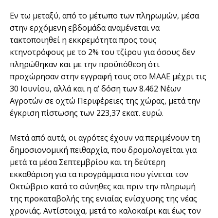
Εν τω µεταξύ, από το µέτωπο των πληρωµών, µέσα
στην ερχόµενη εβδοµάδα αναµένεται να
τακτοποιηθεί η εκκρεµότητα προς τους
κτηνοτρόφους µε το 2% του τζίρου για όσους δεν
πληρώθηκαν και µε την προϋπόθεση ότι
προχώρησαν στην εγγραφή τους στο ΜΑΑΕ µέχρι τις
30 Ιουνίου, αλλά και η α’ δόση των 8.462 Νέων
Αγροτών σε οχτώ Περιφέρειες της χώρας, µετά την
έγκριση πίστωσης των 223,37 εκατ. ευρώ.
Μετά από αυτά, οι αγρότες έχουν να περιµένουν τη
δηµοσιονοµική πειθαρχία, που δροµολογείται για
µετά τα µέσα Σεπτεµβρίου και τη δεύτερη
εκκαθάριση για τα προγράµµατα που γίνεται τον
Οκτώβριο κατά το σύνηθες και πριν την πληρωµή
της προκαταβολής της ενιαίας ενίσχυσης της νέας
χρονιάς. Αντίστοιχα, µετά το καλοκαίρι και έως τον