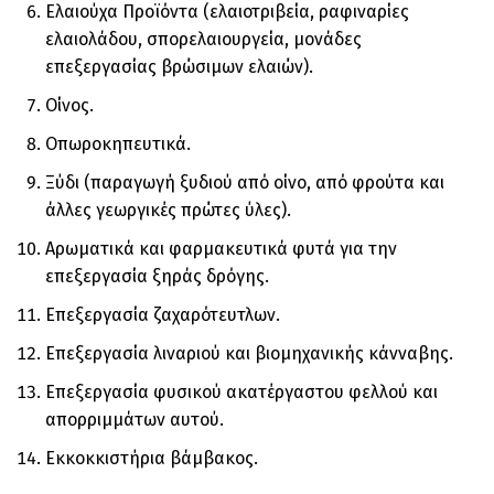
Ελαιούχα Προϊόντα (ελαιοτριβεία, ραφιναρίες
ελαιολάδου, σπορελαιουργεία, µονάδες
επεξεργασίας βρώσιµων ελαιών).
Οίνος.
Οπωροκηπευτικά.
Ξύδι (παραγωγή ξυδιού από οίνο, από φρούτα και
άλλες γεωργικές πρώτες ύλες).
Αρωµατικά και φαρµακευτικά φυτά για την
επεξεργασία ξηράς δρόγης.
Επεξεργασία ζαχαρότευτλων.
Επεξεργασία λιναριού και βιοµηχανικής κάνναβης.
Επεξεργασία φυσικού ακατέργαστου φελλού και
απορριµµάτων αυτού.
Εκκοκκιστήρια βάµβακος.