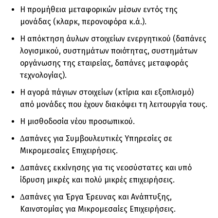
Η προµήθεια µεταφορικών µέσων εντός της
µονάδας (κλαρκ, περονοφόρα κ.ά.).
Η απόκτηση άυλων στοιχείων ενεργητικού (δαπάνες
λογισµικού, συστηµάτων ποιότητας, συστηµάτων
οργάνωσης της εταιρείας, δαπάνες µεταφοράς
τεχνολογίας).
Η αγορά πάγιων στοιχείων (κτίρια και εξοπλισµό)
από µονάδες που έχουν διακόψει τη λειτουργία τους.
Η µισθοδοσία νέου προσωπικού.
∆απάνες για Συµβουλευτικές Υπηρεσίες σε
Μικροµεσαίες Επιχειρήσεις.
∆απάνες εκκίνησης για τις νεοσύστατες και υπό
ίδρυση µικρές και πολύ µικρές επιχειρήσεις.
∆απάνες για Έργα Έρευνας και Ανάπτυξης,
Καινοτοµίας για Μικροµεσαίες Επιχειρήσεις.