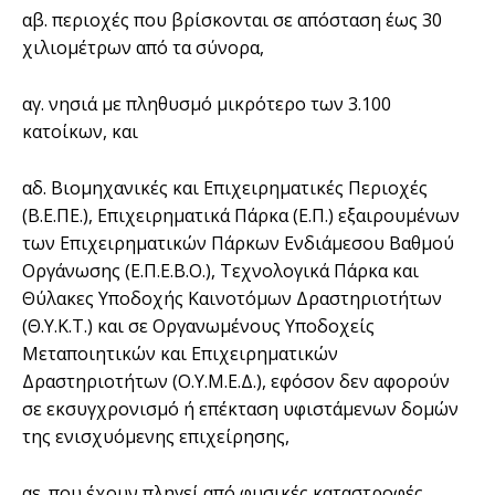
αβ. περιοχές που βρίσκονται σε απόσταση έως 30
χιλιομέτρων από τα σύνορα,
αγ. νησιά με πληθυσμό μικρότερο των 3.100
κατοίκων, και
αδ. Βιομηχανικές και Επιχειρηματικές Περιοχές
(Β.Ε.ΠΕ.), Επιχειρηματικά Πάρκα (Ε.Π.) εξαιρουμένων
των Επιχειρηματικών Πάρκων Ενδιάμεσου Βαθμού
Οργάνωσης (Ε.Π.Ε.Β.Ο.), Τεχνολογικά Πάρκα και
Θύλακες Υποδοχής Καινοτόμων Δραστηριοτήτων
(Θ.Υ.Κ.Τ.) και σε Οργανωμένους Υποδοχείς
Μεταποιητικών και Επιχειρηματικών
Δραστηριοτήτων (Ο.Υ.Μ.Ε.Δ.), εφόσον δεν αφορούν
σε εκσυγχρονισμό ή επέκταση υφιστάμενων δομών
της ενισχυόμενης επιχείρησης,
αε. που έχουν πληγεί από φυσικές καταστροφές,