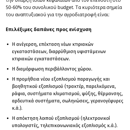
την ύπαρξη ιδίων κεφαλαίων από τον επενδυτή στο
50-60% του συνολικού budget. Τα κυριότερα σηµεία
του αναπτυξιακού για την αγροδιατροφή είναι:
Επιλέξιµες δαπάνες προς ενίσχυση
Η ανέγερση, επέκταση νέων κτιριακών
εγκαταστάσεων, διαρρύθµιση υφιστάµενων
κτιριακών εγκαταστάσεων.
Η διαµόρφωση περιβάλλοντος χώρου.
Η προµήθεια νέου εξοπλισµού παραγωγής και
βοηθητικού εξοπλισµού (τρακτέρ, παρελκόµενα,
ράφια, συστήµατα κλιµατισµού, ψύξης, θέρµανσης,
αρδευτικά συστήµατα, σωληνώσεις, γερανογέφυρες
κ.ά.).
Η απόκτηση λοιπού εξοπλισµού (ηλεκτρονικοί
υπολογιστές, τηλεπικοινωνιακός εξοπλισµός κ.ά.).