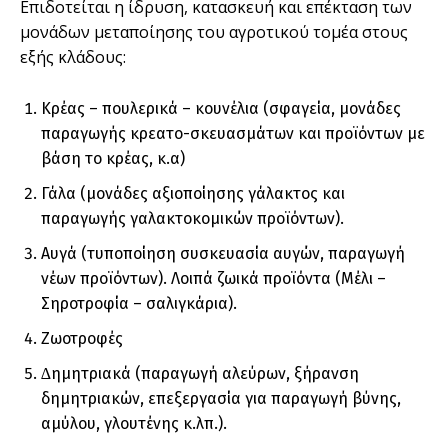
Επιδοτείται η ίδρυση, κατασκευή και επέκταση των
µονάδων µεταποίησης του αγροτικού τοµέα στους
εξής κλάδους:
Κρέας – πουλερικά – κουνέλια (σφαγεία, µονάδες
παραγωγής κρεατο-σκευασµάτων και προϊόντων µε
βάση το κρέας, κ.α)
Γάλα (µονάδες αξιοποίησης γάλακτος και
παραγωγής γαλακτοκοµικών προϊόντων).
Αυγά (τυποποίηση συσκευασία αυγών, παραγωγή
νέων προϊόντων). Λοιπά ζωικά προϊόντα (Μέλι –
Σηροτροφία – σαλιγκάρια).
Ζωοτροφές
∆ηµητριακά (παραγωγή αλεύρων, ξήρανση
δηµητριακών, επεξεργασία για παραγωγή βύνης,
αµύλου, γλουτένης κ.λπ.).