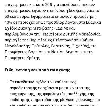
επιχειρήσεις και κατά 20% για επενδύσεις µικρών
επιχειρήσεων, εφόσον η επένδυση δεν ξεπερνάει τα
50 εκατ. ευρώ. Eφαρµόζεται επιπλέον προσαύξηση
10% σε περιοχές όπως προσδιορίζονται στα Εδαφικά
Σχέδια ∆ίκαιης Μετάβασης (ΕΣ∆ΙΜ) και
περιλαµβάνουν την Περιφέρεια ∆υτικής Μακεδονίας,
περιοχές της Περιφέρειας Πελοποννήσου (∆ήµοι
Μεγαλόπολης, Τρίπολης, Γορτυνίας, Οιχαλίας), τις
Περιφέρειες Βορείου και Νοτίου Αιγαίου και την
Περιφέρεια Κρήτης.
Έιδη, ένταση και ποσά ενίσχυσης
Τα επενδυτικά σχέδια του καθεστώτος
αγροδιατροφής ενισχύονται με τα κίνητρα της
επιχορήγησης, της φορολογικής απαλλαγής, της
επιδότησης χρηματοδοτικής μίσθωσης (leasing) και
της επιδότησης του κόστους της δημιουργούμενης