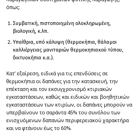
όπως:
Συµβατική, πιστοποιηµένη ολοκληρωµένη,
βιολογική, κ.λπ.
Υπαίθρια, υπό κάλυψη (θερµοκήπια, θάλαµοι
καλλιέργειας µανιταριών θερµοκηπιακού τύπου,
δικτυοκήπια κ.α.).
Κατ’ εξαίρεση, ειδικά για τις επενδύσεις σε
θερµοκήπια οι δαπάνες για την κατασκευή, την
επέκταση και τον εκσυγχρονισµό κτιριακών
εγκαταστάσεων, καθώς και ειδικών και βοηθητικών
εγκαταστάσεων των κτιρίων, οι δαπάνες µπορούν να
υπερβαίνουν το σαράντα 45% του συνόλου των
ενισχυόµενων δαπανών περιφερειακού χαρακτήρα
και να φτάνουν έως το 60%.