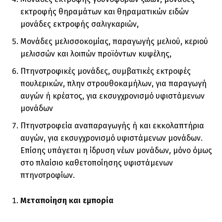
εκτροφής θηραµάτων και θηραµατικών ειδών
µονάδες εκτροφής σαλιγκαριών,
Μονάδες µελισσοκοµίας, παραγωγής µελιού, κεριού
µελισσών και λοιπών προϊόντων κυψέλης,
Πτηνοτροφικές µονάδες, συµβατικές εκτροφές
πουλερικών, πλην στρουθοκαµήλων, για παραγωγή
αυγών ή κρέατος, για εκσυγχρονισµό υφιστάµενων
µονάδων
Πτηνοτροφεία αναπαραγωγής ή και εκκολαπτήρια
αυγών, για εκσυγχρονισµό υφιστάµενων µονάδων.
Επίσης υπάγεται η ίδρυση νέων µονάδων, µόνο όµως
στο πλαίσιο καθετοποίησης υφιστάµενων
πτηνοτροφίων.
Μεταποίηση και εμπορία