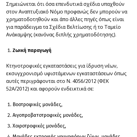
Σηµειώνεται ότι όσα επενδυτικά σχέδια υπαχθούν
στον Αναπτυξιακό Νόµο προφανώς δεν µπορούν να
χρηµατοδοτηθούν και άπο άλλες πηγές όπως είναι
για παράδειγµα τα Σχέδια Βελτίωσης ή το Ταµείο
Ανάκαµψης (κανόνας διπλής χρηµατοδότησης).
Ζωική παραγωγή
Κτηνοτροφικές εγκαταστάσεις για ίδρυση νέων,
εκσυγχρονισµό υφιστάµενων εγκαταστάσεων όπως
αυτές περιγράφονται στο Ν. 4056/2012 (ΦΕΚ
52Α΄/2012) και αφορούν ενδεικτικά σε:
Βοοτροφικές µονάδες,
Αιγοπροβατοτροφικές µονάδες,
Χοιροτροφικές µονάδες,
Μονάδες εκτροφής γουνοφόρων ζώων, µονάδες