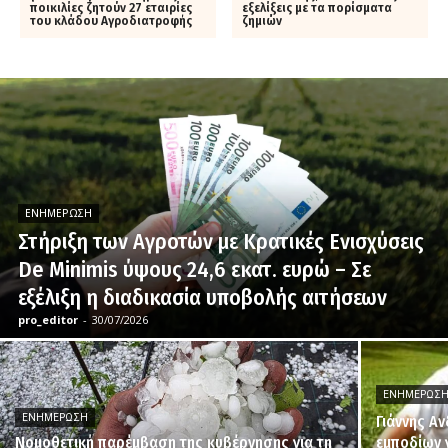
ποικιλίες ζητούν 27 εταιρίες
εξελίξεις με τα πορίσματα
του κλάδου Αγροδιατροφής
ζημιών
ΕΝΗΜΈΡΩΣΗ
Στήριξη των Αγροτών με Κρατικές Ενισχύσεις
De Minimis ύψους 24,6 εκατ. ευρώ – Σε
εξέλιξη η διαδικασία υποβολής αιτήσεων
pro_editor
-
30/07/2026
ΕΝΗΜΈΡΩΣ
ΕΝΗΜΈΡΩΣΗ
Γιάννης Α
Νομοθετική παρέμβαση της κυβέρνησης για τη
εμποδίων 