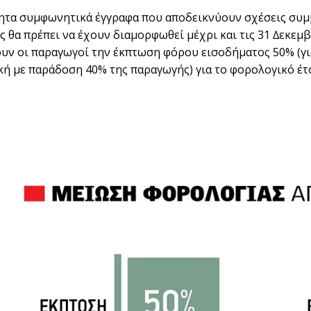
ητα συµφωνητικά έγγραφα που αποδεικνύουν σχέσεις συµβ
ς θα πρέπει να έχουν διαµορφωθεί µέχρι και τις 31 ∆εκεµ
υν οι παραγωγοί την έκπτωση φόρου εισοδήµατος 50% (γ
ή µε παράδοση 40% της παραγωγής) για το φορολογικό έτο