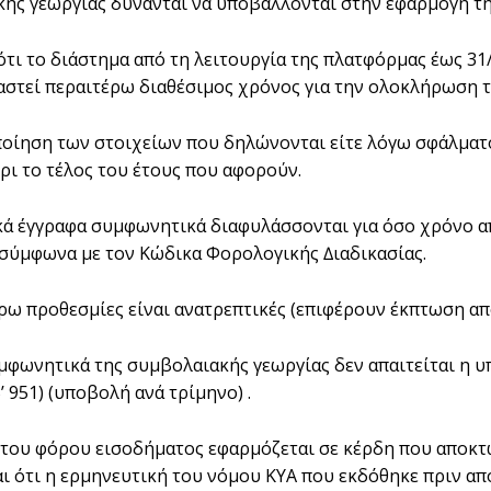
ής γεωργίας δύνανται να υποβάλλονται στην εφαρµογή της Α
ότι το διάστηµα από τη λειτουργία της πλατφόρµας έως 31/
ιαστεί περαιτέρω διαθέσιµος χρόνος για την ολοκλήρωση 
ποίηση των στοιχείων που δηλώνονται είτε λόγω σφάλµατ
ρι το τέλος του έτους που αφορούν.
ικά έγγραφα συµφωνητικά διαφυλάσσονται για όσο χρόνο α
ύµφωνα µε τον Κώδικα Φορολογικής ∆ιαδικασίας.
έρω προθεσµίες είναι ανατρεπτικές (επιφέρουν έκπτωση απ
συµφωνητικά της συµβολαιακής γεωργίας δεν απαιτείται η 
Β’ 951) (υποβολή ανά τρίµηνο) .
του φόρου εισοδήµατος εφαρµόζεται σε κέρδη που αποκτών
ι ότι η ερµηνευτική του νόµου ΚΥΑ που εκδόθηκε πριν από