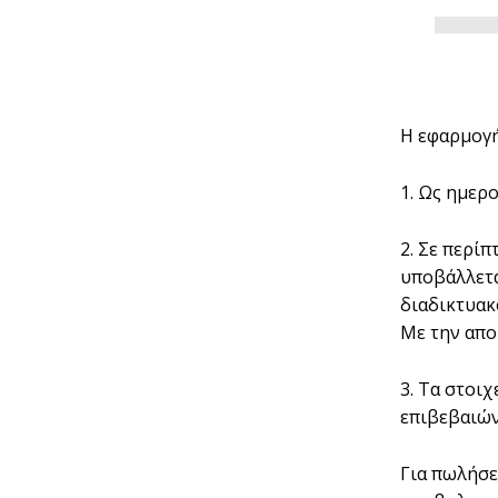
Η εφαρµογή
1. Ως ηµερ
2. Σε περί
υποβάλλετα
διαδικτυακ
Με την απο
3. Τα στοι
επιβεβαιών
Για πωλήσε