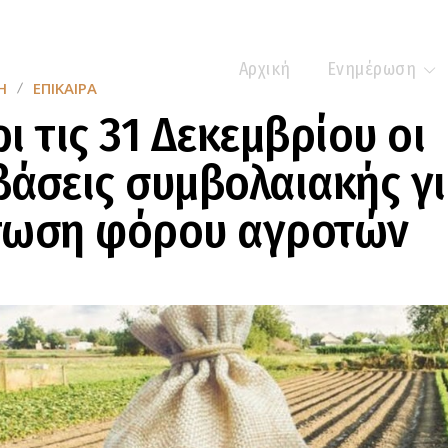
Αρχική
Ενημέρωση
Η
ΕΠΊΚΑΙΡΑ
ι τις 31 Δεκεμβρίου οι
άσεις συμβολαιακής γι
τωση φόρου αγροτών