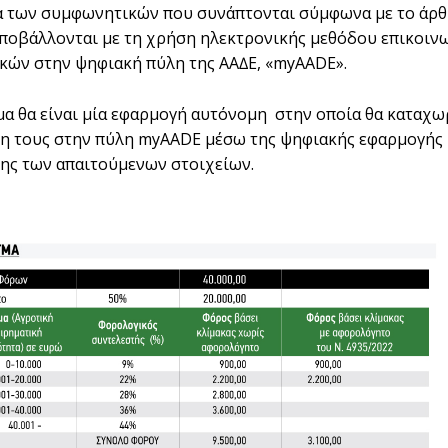
α των συµφωνητικών που συνάπτονται σύµφωνα µε το άρθρ
ποβάλλονται µε τη χρήση ηλεκτρονικής µεθόδου επικοιν
ών στην ψηφιακή πύλη της ΑΑ∆Ε, «myAADE».
α θα είναι µία εφαρµογή αυτόνοµη στην οποία θα καταχω
 τους στην πύλη myAADE µέσω της ψηφιακής εφαρµογής 
ς των απαιτούµενων στοιχείων.