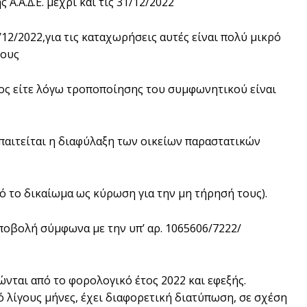
.Α.∆.Ε. µέχρι και τις 31/12/2022
12/2022,για τις καταχωρήσεις αυτές είναι πολύ µικρό
τους
ος είτε λόγω τροποποίησης του συµφωνητικού είναι
παιτείται η διαφύλαξη των οικείων παραστατικών
ό το δικαίωµα ως κύρωση για την µη τήρησή τους).
υποβολή σύµφωνα µε την υπ’ αρ. 1065606/7222/
ται από το φορολογικό έτος 2022 και εφεξής.
 λίγους µήνες, έχει διαφορετική διατύπωση, σε σχέση