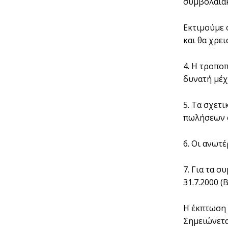
συµβολαιακ
Εκτιµούµε 
και θα χρε
4. Η τροπο
δυνατή µέχ
5. Τα σχετ
πωλήσεων σ
6. Οι ανωτ
7. Για τα 
31.7.2000 (
Η έκπτωση 
Σηµειώνετα