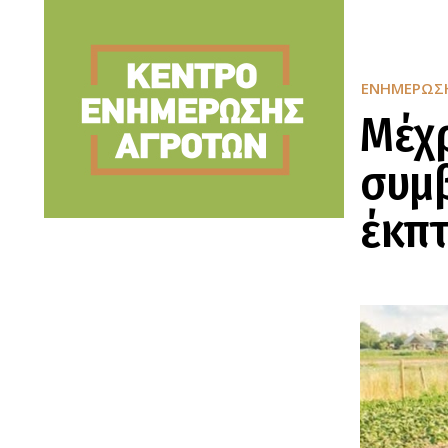
ΕΝΗΜΈΡΩΣ
Μέχρ
συμβ
έκπ