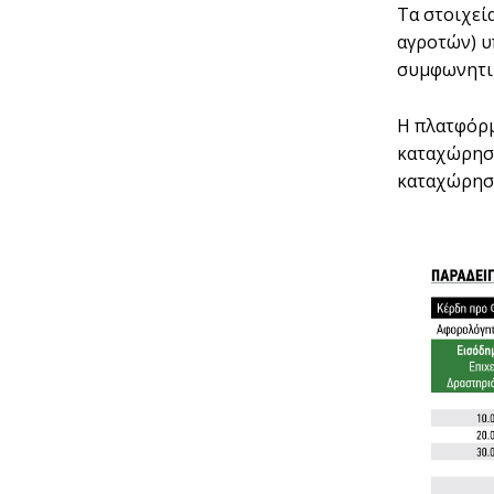
Τα στοιχεί
αγροτών) υ
συµφωνητικ
Η πλατφόρµ
καταχώρηση
καταχώρηση