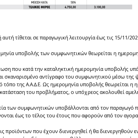
 αυτή τίθεται σε παραγωγική λειτουργία έως τις 15/11/202
οµηνία υποβολής των συµφωνητικών θεωρείται η ηµεροµη
πτωση που κατά την καταληκτική ηµεροµηνία υποβολής υπ
ι σκαναρισµένο αντίγραφο του συµφωνητικού µέσω της ψ
ό τόπο της Α.Α.∆.Ε. Ως ηµεροµηνία υποβολής θεωρείται η
κατάσταση του προβλήµατος, ο υπόχρεος ακολουθεί αµελητ
χεία των συµφωνητικών υποβάλλονται από τον παραγωγό π
ονται έως το τέλος του έτους που αφορούν από τον αγορ
ις προϊόντων που έχουν διενεργηθεί ή θα διενεργηθούν ε