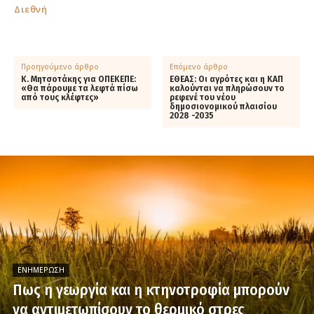
Διεθνή
Προηγούμενο άρθρο
Επόμενο άρθρο
Κ. Μητσοτάκης για ΟΠΕΚΕΠΕ:
ΕΘΕΑΣ: Οι αγρότες και η ΚΑΠ
«Θα πάρουμε τα λεφτά πίσω
καλούνται να πληρώσουν το
από τους κλέφτες»
ρεφενέ του νέου
δημοσιονομικού πλαισίου
2028 -2035
ΕΝΗΜΈΡΩΣΗ
Πως η γεωργία και η κτηνοτροφία μπορούν
να αντιμετωπίσουν το θερμικό στρες