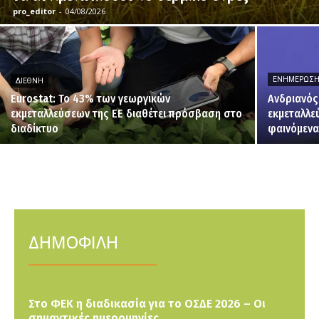
pro_editor
-
04/08/2026
ΕΝΗΜΈΡΩΣ
ΔΙΕΘΝΉ
Eurostat: Το 43% των γεωργικών
Ανδριανός
εκμεταλλεύσεων της ΕΕ διαθέτει πρόσβαση στο
εκμεταλλε
διαδίκτυο
φαινόμενα
ΔΗΜΟΦΙΛΗ
Στο ΦΕΚ η διαδικασία για το ΟΣΔΕ 2026 – Οι
σημαντικές ημερομηνίες