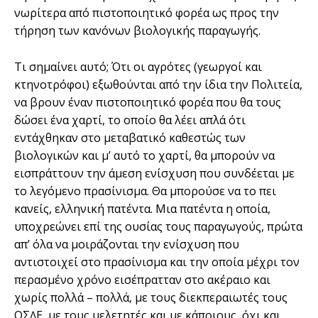
νωρίτερα από πιστοποιητικό φορέα ως προς την
τήρηση των κανόνων βιολογικής παραγωγής.
Τι σηµαίνει αυτό; Ότι οι αγρότες (γεωργοί και
κτηνοτρόφοι) εξωθούνται από την ίδια την Πολιτεία,
να βρουν έναν πιστοποιητικό φορέα που θα τους
δώσει ένα χαρτί, το οποίο θα λέει απλά ότι
εντάχθηκαν στο µεταβατικό καθεστώς των
βιολογικών και µ’ αυτό το χαρτί, θα µπορούν να
εισπράττουν την άµεση ενίσχυση που συνδέεται µε
το λεγόµενο πρασίνισµα. Θα µπορούσε να το πει
κανείς, ελληνική πατέντα. Μια πατέντα η οποία,
υποχρεώνει επί της ουσίας τους παραγωγούς, πρώτα
απ’ όλα να µοιράζονται την ενίσχυση που
αντιστοιχεί στο πρασίνισµα και την οποία µέχρι τον
περασµένο χρόνο εισέπρατταν στο ακέραιο και
χωρίς πολλά – πολλά, µε τους διεκπεραιωτές τους
ΟΣ∆Ε, µε τους µελετητές και µε κάποιους, όχι και