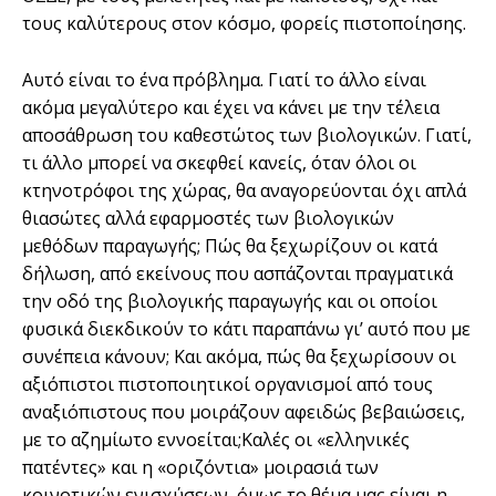
τους καλύτερους στον κόσµο, φορείς πιστοποίησης.
Αυτό είναι το ένα πρόβληµα. Γιατί το άλλο είναι
ακόµα µεγαλύτερο και έχει να κάνει µε την τέλεια
αποσάθρωση του καθεστώτος των βιολογικών. Γιατί,
τι άλλο µπορεί να σκεφθεί κανείς, όταν όλοι οι
κτηνοτρόφοι της χώρας, θα αναγορεύονται όχι απλά
θιασώτες αλλά εφαρµοστές των βιολογικών
µεθόδων παραγωγής; Πώς θα ξεχωρίζουν οι κατά
δήλωση, από εκείνους που ασπάζονται πραγµατικά
την οδό της βιολογικής παραγωγής και οι οποίοι
φυσικά διεκδικούν το κάτι παραπάνω γι’ αυτό που µε
συνέπεια κάνουν; Και ακόµα, πώς θα ξεχωρίσουν οι
αξιόπιστοι πιστοποιητικοί οργανισµοί από τους
αναξιόπιστους που µοιράζουν αφειδώς βεβαιώσεις,
µε το αζηµίωτο εννοείται;Καλές οι «ελληνικές
πατέντες» και η «οριζόντια» µοιρασιά των
κοινοτικών ενισχύσεων, όµως το θέµα µας είναι η