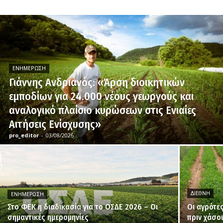
ΕΝΗΜΈΡΩΣΗ
Γιάννης Ανδριανός: «Άρση διοικητικών
εμποδίων για 24.000 νέους γεωργούς και
αναλογικό πλαίσιο κυρώσεων στις Ενιαίες
Αιτήσεις Ενίσχυσης»
pro_editor
-
03/08/2026
ΔΙΕΘΝΉ
ΕΝΗΜΈΡΩΣΗ
Στο ΦΕΚ η διαδικασία για το ΟΣΔΕ 2026 – Οι
Οι αγρότε
σημαντικές ημερομηνίες
πριν χάσο