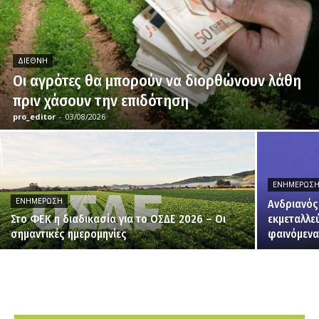
ΔΙΕΘΝΉ
Οι αγρότες θα μπορούν να διορθώνουν λάθη
πριν χάσουν την επιδότηση
pro_editor
-
03/08/2026
ΕΝΗΜΈΡΩΣ
ΕΝΗΜΈΡΩΣΗ
Ανδριανός
Στο ΦΕΚ η διαδικασία για το ΟΣΔΕ 2026 – Οι
εκμεταλλε
σημαντικές ημερομηνίες
φαινόμενα