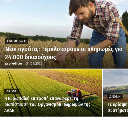
ΕΝΗΜΈΡΩΣΗ
Νέοι αγρότες: Ξεμπλοκάρουν οι πληρωμές για
24.000 δικαιούχους
pro_editor
-
31/07/2026
ΔΙΕΘΝΉ
ΔΙΕΘΝΉ
H Ευρωπαϊκή Επιτροπή επαναφέρει τη
διαπίστευση του Οργανισμού Πληρωμών της
Σε κρίσιμ
ΑΑΔΕ
συστήματα