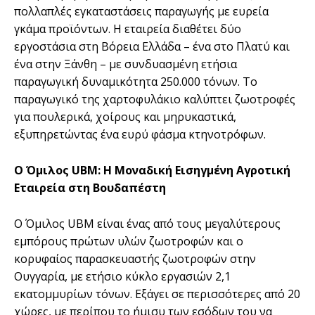
πολλαπλές εγκαταστάσεις παραγωγής με ευρεία
γκάμα προϊόντων. Η εταιρεία διαθέτει δύο
εργοστάσια στη Βόρεια Ελλάδα – ένα στο Πλατύ και
ένα στην Ξάνθη – με συνδυασμένη ετήσια
παραγωγική δυναμικότητα 250.000 τόνων. Το
παραγωγικό της χαρτοφυλάκιο καλύπτει ζωοτροφές
για πουλερικά, χοίρους και μηρυκαστικά,
εξυπηρετώντας ένα ευρύ φάσμα κτηνοτρόφων.
Ο Όμιλος UBM: Η Μοναδική Εισηγμένη Αγροτική
Εταιρεία στη Βουδαπέστη
Ο Όμιλος UBM είναι ένας από τους μεγαλύτερους
εμπόρους πρώτων υλών ζωοτροφών και ο
κορυφαίος παρασκευαστής ζωοτροφών στην
Ουγγαρία, με ετήσιο κύκλο εργασιών 2,1
εκατομμυρίων τόνων. Εξάγει σε περισσότερες από 20
χώρες, με περίπου το ήμισυ των εσόδων του να