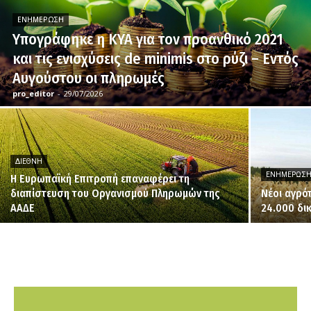
ΕΝΗΜΈΡΩΣΗ
Υπογράφηκε η ΚΥΑ για τον προανθικό 2021
και τις ενισχύσεις de minimis στο ρύζι – Εντός
Αυγούστου οι πληρωμές
pro_editor
-
29/07/2026
ΔΙΕΘΝΉ
ΕΝΗΜΈΡΩΣ
H Ευρωπαϊκή Επιτροπή επαναφέρει τη
διαπίστευση του Οργανισμού Πληρωμών της
Νέοι αγρό
ΑΑΔΕ
24.000 δι