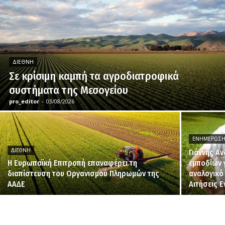
ΔΙΕΘΝΉ
Σε κρίσιμη καμπή τα αγροδιατροφικά
συστήματα της Μεσογείου
pro_editor
-
03/08/2026
ΕΝΗΜΈΡΩΣ
ΔΙΕΘΝΉ
Γιάννης Α
H Ευρωπαϊκή Επιτροπή επαναφέρει τη
εμποδίων 
διαπίστευση του Οργανισμού Πληρωμών της
αναλογικό
ΑΑΔΕ
Αιτήσεις 