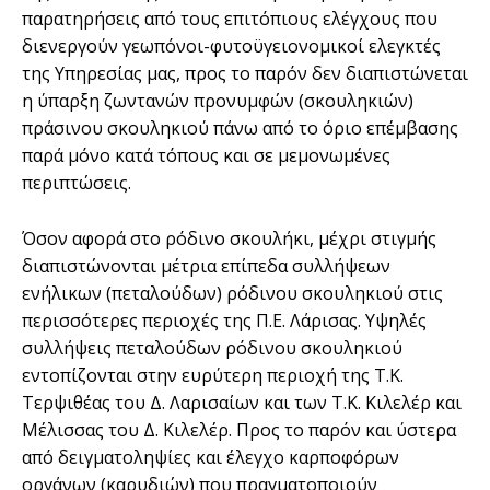
παρατηρήσεις από τους επιτόπιους ελέγχους που
διενεργούν γεωπόνοι-φυτοϋγειονομικοί ελεγκτές
της Υπηρεσίας μας, προς το παρόν δεν διαπιστώνεται
η ύπαρξη ζωντανών προνυμφών (σκουληκιών)
πράσινου σκουληκιού πάνω από το όριο επέμβασης
παρά μόνο κατά τόπους και σε μεμονωμένες
περιπτώσεις.
Όσον αφορά στο ρόδινο σκουλήκι, μέχρι στιγμής
διαπιστώνονται μέτρια επίπεδα συλλήψεων
ενήλικων (πεταλούδων) ρόδινου σκουληκιού στις
περισσότερες περιοχές της Π.Ε. Λάρισας. Υψηλές
συλλήψεις πεταλούδων ρόδινου σκουληκιού
εντοπίζονται στην ευρύτερη περιοχή της Τ.Κ.
Τερψιθέας του Δ. Λαρισαίων και των Τ.Κ. Κιλελέρ και
Μέλισσας του Δ. Κιλελέρ. Προς το παρόν και ύστερα
από δειγματοληψίες και έλεγχο καρποφόρων
οργάνων (καρυδιών) που πραγματοποιούν