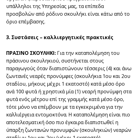
υπάλληλοι της Υπηρεσίας μας, τα επίπεδα
προσβολών από ρόδινο σκουλήκι είναι κάτω από το
όριο επέμβασης.
3. Συστάσεις – καλλιεργητικές πρακτικές
ΠΡΑΣΙΝΟ ΣΚΟΥΛΗΚΙ:
Για την καταπολέμηση του
πράσινου σκουληκιού, συστήνεται στους
παραγωγούς όταν διαπιστώνουν τέσσερις (4) και άνω
ζωντανές νεαρές προνύμφες (σκουλήκια 1ου και 2ου
σταδίου, μήκους μέχρι 1 εκατοστό) κατά μέσο όρο
ανά 100 φυτά ή χρηστικά μία (1) νεαρή προνύμφη στα
φυτά ενός μέτρου επί της γραμμής κατά μέσο όρο,
τότε μόνο να επέμβουν με τα εγκεκριμένα για την
καλλιέργεια εντομοκτόνα. Η καταπολέμηση είναι πιο
αποτελεσματική όσο πιο έγκαιρα διαπιστωθεί η
ύπαρξη ζωντανών προνυμφών (σκουληκιών) νεαρών
σταδίων 1ου και 2ου (μέχρι 1 εκατοστό).