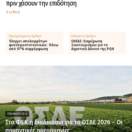
πριν χάσουν την επιδότηση
Διεθνή
Προηγούμενο άρθρο
Επόμενο άρθρο
Έλεγχοι υπολειμμάτων
ΕΘΕΑΣ: Ενημέρωση
φυτοπροστατευτικών: Πάνω
Συνεταιρισμών για τα
από 97% συμμόρφωση
Αγροτικά Δάνεια της PQH
ΕΝΗΜΈΡΩΣΗ
Στο ΦΕΚ η διαδικασία για το ΟΣΔΕ 2026 – Οι
σημαντικές ημερομηνίες