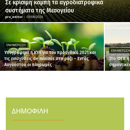
Σε κρίσιμη καμπή τα αγροδιατροφικά
συστήματα της Μεσογείου
pro_editor
-
03/08/2026
ΕΝΗΜΈΡΩΣΗ
ΕΝΗΜΈΡΩΣ
Υπογράφηκε η ΚΥΑ για τον προανθικό 2021 και
τις ενισχύσεις de minimis στο ρύζι – Εντός
Στο ΦΕΚ η
Αυγούστου οι πληρωμές
σημαντικέ
ΔΗΜΟΦΙΛΗ