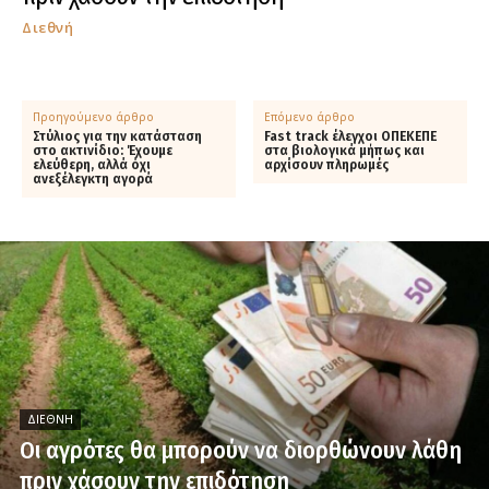
Διεθνή
Προηγούμενο άρθρο
Επόμενο άρθρο
Στύλιος για την κατάσταση
Fast track έλεγχοι ΟΠΕΚΕΠΕ
στο ακτινίδιo: Έχουμε
στα βιολογικά μήπως και
ελεύθερη, αλλά όχι
αρχίσουν πληρωμές
ανεξέλεγκτη αγορά
ΔΙΕΘΝΉ
Οι αγρότες θα μπορούν να διορθώνουν λάθη
πριν χάσουν την επιδότηση