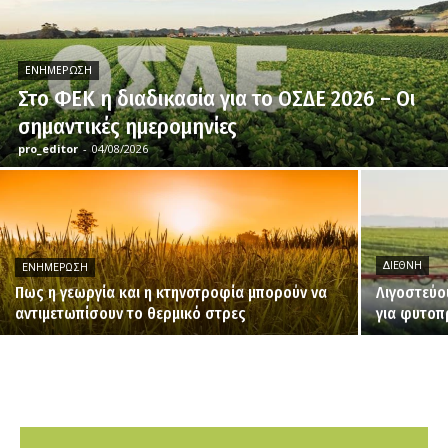
ΕΝΗΜΈΡΩΣΗ
Στο ΦΕΚ η διαδικασία για το ΟΣΔΕ 2026 – Οι
σημαντικές ημερομηνίες
pro_editor
-
04/08/2026
ΔΙΕΘΝΉ
ΕΝΗΜΈΡΩΣΗ
Πως η γεωργία και η κτηνοτροφία μπορούν να
Λιγοστεύο
αντιμετωπίσουν το θερμικό στρες
για φυτο