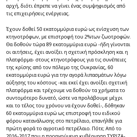
αρχή, διότι έπρεπε να γίνει ένας συμψηφισμός από
τις επιχειρήσεις ενέργειας.
Έχουν δοθεί 50 εκατομμύρια ευρώ ως ενίσχυση των
κτηνοτρόφων, με επιστροφή του 2%των ζωοτροφών.
Θα δοθούν τώρα 89 εκατομμύρια ευρώ -ήδη γίνονται
οι αιτήσεις, έχει ανοίξει η σχετική πρόσκληση και η
πλατφόρμα- στους κτηνοτρόφους για τις συνέπειες
της κρίσης από τον πόλεμο της Ουκρανίας, 60
εκατομμύρια ευρώ για την αγορά λιπασμάτων λόγω
αύξησης του κόστους -και εκεί έχει ανοίξει σχετική
πλατφόρμα και τρέχουμε να δοθούν τα χρήματα το
συντομότερο δυνατό, ώστε να προλάβουμε μέχρι
και το τέλος του χρόνου να έχουν δοθεί-, δόθηκαν
60 εκατομμύρια ευρώ ως επιστροφή του ειδικού
φόρου κατανάλωσης στο πετρέλαιο, επανήλθε για
πρώτη φορά το αγροτικό πετρέλαιο. Πότε; Από το
2016-2017 που η προηγούμενη κυβέρνηση ΣΥΡΙΖΑ-