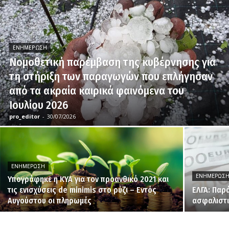
ΕΝΗΜΈΡΩΣΗ
Νομοθετική παρέμβαση της κυβέρνησης για
τη στήριξη των παραγωγών που επλήγησαν
από τα ακραία καιρικά φαινόμενα του
Ιουλίου 2026
pro_editor
-
30/07/2026
ΕΝΗΜΈΡΩΣΗ
ΕΝΗΜΈΡΩΣ
Υπογράφηκε η ΚΥΑ για τον προανθικό 2021 και
τις ενισχύσεις de minimis στο ρύζι – Εντός
ΕΛΓΑ: Παρ
Αυγούστου οι πληρωμές
ασφαλιστι