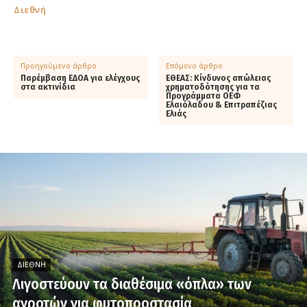
Διεθνή
Προηγούμενο άρθρο
Επόμενο άρθρο
Παρέμβαση ΕΔΟΑ για ελέγχους
ΕΘΕΑΣ: Κίνδυνος απώλειας
στα ακτινίδια
χρηματοδότησης για τα
Προγράμματα ΟΕΦ
Ελαιόλαδου & Επιτραπέζιας
Ελιάς
ΔΙΕΘΝΉ
Λιγοστεύουν τα διαθέσιμα «όπλα» των
αγροτών για φυτοπροστασία