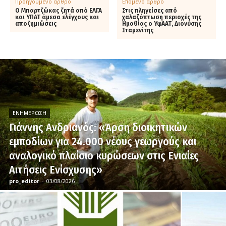
Προηγούμενο άρθρο
Επόμενο άρθρο
Ο Μπαρτζώκας ζητά από ΕΛΓΑ
Στις πληγείσες από
και ΥΠΑΤ άμεσα ελέγχους και
χαλαζόπτωση περιοχές της
αποζημιώσεις
Ημαθίας ο ΥφΑΑΤ, Διονύσης
Σταμενίτης
ΕΝΗΜΈΡΩΣΗ
Γιάννης Ανδριανός: «Άρση διοικητικών
εμποδίων για 24.000 νέους γεωργούς και
αναλογικό πλαίσιο κυρώσεων στις Ενιαίες
Αιτήσεις Ενίσχυσης»
pro_editor
-
03/08/2026