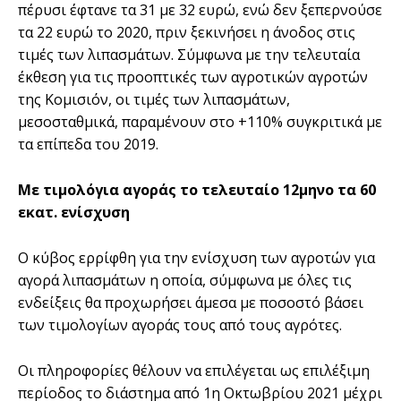
πέρυσι έφτανε τα 31 µε 32 ευρώ, ενώ δεν ξεπερνούσε
τα 22 ευρώ το 2020, πριν ξεκινήσει η άνοδος στις
τιµές των λιπασµάτων. Σύµφωνα µε την τελευταία
έκθεση για τις προοπτικές των αγροτικών αγροτών
της Κοµισιόν, οι τιµές των λιπασµάτων,
µεσοσταθµικά, παραµένουν στο +110% συγκριτικά µε
τα επίπεδα του 2019.
Με τιµολόγια αγοράς το τελευταίο 12µηνο τα 60
εκατ. ενίσχυση
Ο κύβος ερρίφθη για την ενίσχυση των αγροτών για
αγορά λιπασµάτων η οποία, σύµφωνα µε όλες τις
ενδείξεις θα προχωρήσει άµεσα µε ποσοστό βάσει
των τιµολογίων αγοράς τους από τους αγρότες.
Οι πληροφορίες θέλουν να επιλέγεται ως επιλέξιµη
περίοδος το διάστηµα από 1η Οκτωβρίου 2021 µέχρι