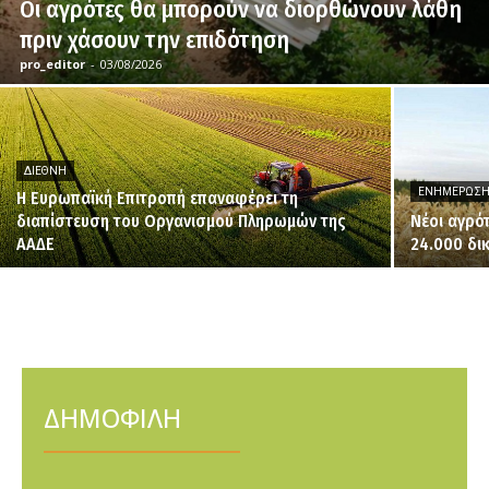
Οι αγρότες θα μπορούν να διορθώνουν λάθη
πριν χάσουν την επιδότηση
pro_editor
-
03/08/2026
ΔΙΕΘΝΉ
ΕΝΗΜΈΡΩΣ
H Ευρωπαϊκή Επιτροπή επαναφέρει τη
διαπίστευση του Οργανισμού Πληρωμών της
Νέοι αγρό
ΑΑΔΕ
24.000 δι
ΔΗΜΟΦΙΛΗ