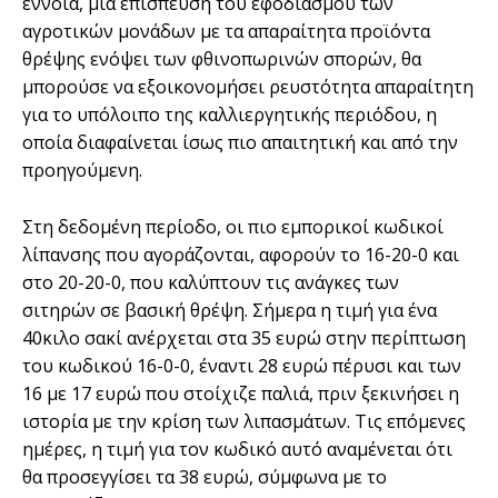
έννοια, µια επίσπευση του εφοδιασµού των
αγροτικών µονάδων µε τα απαραίτητα προϊόντα
θρέψης ενόψει των φθινοπωρινών σπορών, θα
µπορούσε να εξοικονοµήσει ρευστότητα απαραίτητη
για το υπόλοιπο της καλλιεργητικής περιόδου, η
οποία διαφαίνεται ίσως πιο απαιτητική και από την
προηγούµενη.
Στη δεδοµένη περίοδο, οι πιο εµπορικοί κωδικοί
λίπανσης που αγοράζονται, αφορούν το 16-20-0 και
στο 20-20-0, που καλύπτουν τις ανάγκες των
σιτηρών σε βασική θρέψη. Σήµερα η τιµή για ένα
40κιλο σακί ανέρχεται στα 35 ευρώ στην περίπτωση
του κωδικού 16-0-0, έναντι 28 ευρώ πέρυσι και των
16 µε 17 ευρώ που στοίχιζε παλιά, πριν ξεκινήσει η
ιστορία µε την κρίση των λιπασµάτων. Τις επόµενες
ηµέρες, η τιµή για τον κωδικό αυτό αναµένεται ότι
θα προσεγγίσει τα 38 ευρώ, σύµφωνα µε το