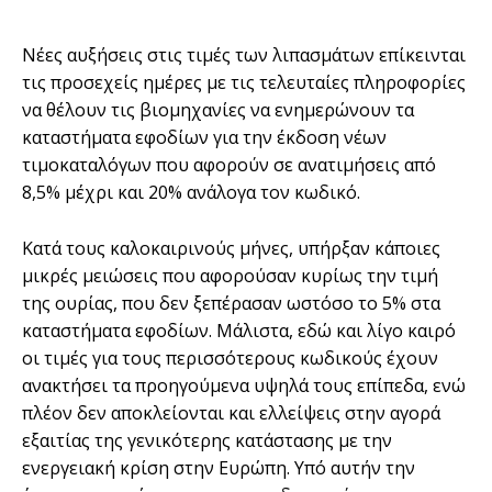
Nέες αυξήσεις στις τιµές των λιπασµάτων επίκεινται
τις προσεχείς ηµέρες µε τις τελευταίες πληροφορίες
να θέλουν τις βιοµηχανίες να ενηµερώνουν τα
καταστήµατα εφοδίων για την έκδοση νέων
τιµοκαταλόγων που αφορούν σε ανατιµήσεις από
8,5% µέχρι και 20% ανάλογα τον κωδικό.
Κατά τους καλοκαιρινούς µήνες, υπήρξαν κάποιες
µικρές µειώσεις που αφορούσαν κυρίως την τιµή
της ουρίας, που δεν ξεπέρασαν ωστόσο το 5% στα
καταστήµατα εφοδίων. Μάλιστα, εδώ και λίγο καιρό
οι τιµές για τους περισσότερους κωδικούς έχουν
ανακτήσει τα προηγούµενα υψηλά τους επίπεδα, ενώ
πλέον δεν αποκλείονται και ελλείψεις στην αγορά
εξαιτίας της γενικότερης κατάστασης µε την
ενεργειακή κρίση στην Ευρώπη. Υπό αυτήν την