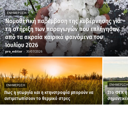
ΕΝΗΜΈΡΩΣΗ
Νομοθετική παρέμβαση της κυβέρνησης για
τη στήριξη των παραγωγών που επλήγησαν
από τα ακραία καιρικά φαινόμενα του
Ιουλίου 2026
pro_editor
-
30/07/2026
ΕΝΗΜΈΡΩΣ
ΕΝΗΜΈΡΩΣΗ
Πως η γεωργία και η κτηνοτροφία μπορούν να
Στο ΦΕΚ η
αντιμετωπίσουν το θερμικό στρες
σημαντικέ