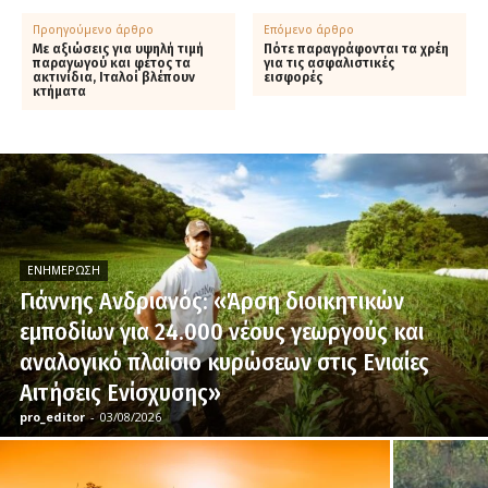
Προηγούμενο άρθρο
Επόμενο άρθρο
Με αξιώσεις για υψηλή τιμή
Πότε παραγράφονται τα χρέη
παραγωγού και φέτος τα
για τις ασφαλιστικές
ακτινίδια, Ιταλοί βλέπουν
εισφορές
κτήματα
ΕΝΗΜΈΡΩΣΗ
Γιάννης Ανδριανός: «Άρση διοικητικών
εμποδίων για 24.000 νέους γεωργούς και
αναλογικό πλαίσιο κυρώσεων στις Ενιαίες
Αιτήσεις Ενίσχυσης»
pro_editor
-
03/08/2026