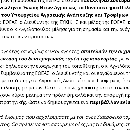
ήταν η παρουσία της ΕΘΕΑΣ στο 30ο
Πανελλήνιο Συνέδρι
νελλήνια Ένωση Νέων Αγροτών, το Πανεπιστήμιο Πελ
α του Υπουργείου Αγροτικής Ανάπτυξης και Τροφίμων
ς ΕΘΕΑΣ, ο Διευθυντής της ΣΥΚΙΚΗΣ και μέλος της ΕΘΕΑΣ, 
υνε ο κ. Αγγελόπουλος μίλησε για τη σημασία και την αν
ρεαλιστικών προτάσεων.
 αγρότης και κυρίως οι νέοι αγρότες,
αποτελούν την αιχμ
πέκταση του δευτερογενούς τομέα
της οικονομίας,
με κο
ς»
δήλωσε στην εισαγωγική του τοποθέτηση, ο κ. Αγγελόπο
 Συμβούλιο της ΕΘΕΑΣ, ο Διευθυντής και οι εργαζόμενοι τ
 με το Υπουργείο Αγροτικής Ανάπτυξης και Τροφίμων, όσο 
επίλυση ζητημάτων. Ωστόσο, όπως χαρακτηριστικά τόνισε
έχουν κύριο μέλημα την πρόληψη, αλλά και την αποφυγή π
στρατηγικής, ώστε να δημιουργείται ένα
περιβάλλον ενίσ
ά όλοι μας, που ασχολούμαστε με τον αγροδιατροφικό το
ντος. Θα πρέπει να εστιάσουμε με όλες μας τις δυνάμεις 