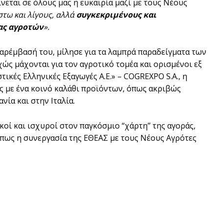
εται σε όλους μας η ευκαιρία μαζί με τους Νέους
στω και λίγους, αλλά
συγκεκριμένους και
ας αγροτών
».
αρέμβασή του, μίλησε για τα λαμπρά παραδείγματα των
ώς μάχονται για τον αγροτικό τομέα και ορισμένοι εξ
ικές Ελληνικές Εξαγωγές Α.Ε.» – COGREXPO S.A., η
ές με ένα κοινό καλάθι προϊόντων, όπως ακριβώς
ία και στην Ιταλία.
ί και ισχυροί στον παγκόσμιο ‘‘χάρτη’’ της αγοράς,
 πως η συνεργασία της ΕΘΕΑΣ με τους Νέους Αγρότες