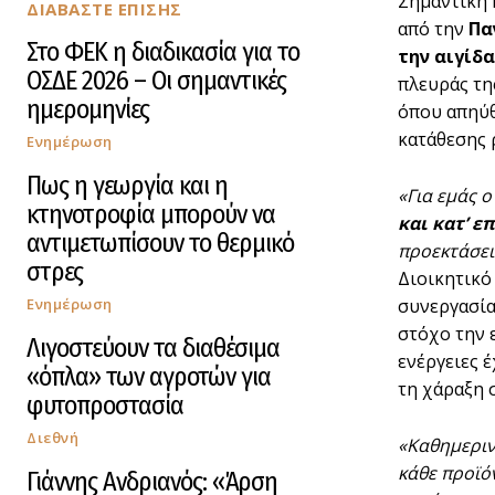
Σημαντική 
ΔΙΑΒΑΣΤΕ ΕΠΙΣΗΣ
από την
Πα
Στο ΦΕΚ η διαδικασία για το
την αιγίδ
ΟΣΔΕ 2026 – Οι σημαντικές
πλευράς τη
ημερομηνίες
όπου απηύθ
κατάθεσης 
Ενημέρωση
Πως η γεωργία και η
«Για εμάς ο
κτηνοτροφία μπορούν να
και κατ’ ε
αντιμετωπίσουν το θερμικό
προεκτάσει
στρες
Διοικητικό
Ενημέρωση
συνεργασία
στόχο την 
Λιγοστεύουν τα διαθέσιμα
ενέργειες 
«όπλα» των αγροτών για
τη χάραξη 
φυτοπροστασία
Διεθνή
«Καθημεριν
κάθε προϊό
Γιάννης Ανδριανός: «Άρση