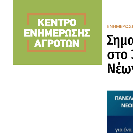
ΕΝΗΜΈΡΩΣ
Σημα
στο 
Νέω