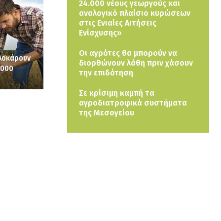
24.000 νέους γεωργούς και
αναλογικό πλαίσιο κυρώσεων
στις Ενιαίες Αιτήσεις
Ενίσχυσης»
Οι αγρότες θα μπορούν να
πλοκάρουν
διορθώνουν λάθη πριν χάσουν
.000
την επιδότηση
Σε κρίσιμη καμπή τα
αγροδιατροφικά συστήματα
της Μεσογείου