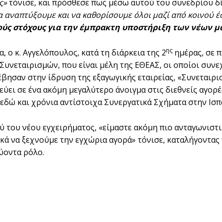
ς»
τόνισε, και πρόσθεσε πως μέσω αυτού του συνεδρίου δίν
α αναπτύξουμε και να καθορίσουμε όλοι μαζί από κοινού έ
ούς στόχους για την έμπρακτη υποστήριξη των νέων μ
ης
 ο κ. Αγγελόπουλος, κατά τη διάρκεια της 2
ημέρας, σε π
Συνεταιρισμών, που είναι μέλη της ΕΘΕΑΣ, οι οποίοι συνεχ
βησαν στην ίδρυση της εξαγωγικής εταιρείας, «Συνεταιριστ
εύει σε ένα ακόμη μεγαλύτερο άνοιγμα στις διεθνείς αγορ
εδώ και χρόνια αντίστοιχα Συνεργατικά Σχήματα στην Ισπαν
 του νέου εγχειρήματος, «είμαστε ακόμη πιο ανταγωνιστικο
κά να ξεχνούμε την εγχώρια αγορά» τόνισε, καταλήγοντας
ύοντα ρόλο.