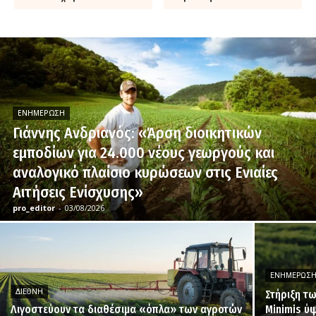
ΕΝΗΜΈΡΩΣΗ
Γιάννης Ανδριανός: «Άρση διοικητικών
εμποδίων για 24.000 νέους γεωργούς και
αναλογικό πλαίσιο κυρώσεων στις Ενιαίες
Αιτήσεις Ενίσχυσης»
pro_editor
-
03/08/2026
ΕΝΗΜΈΡΩΣ
ΔΙΕΘΝΉ
Στήριξη τ
Λιγοστεύουν τα διαθέσιμα «όπλα» των αγροτών
Minimis ύψ