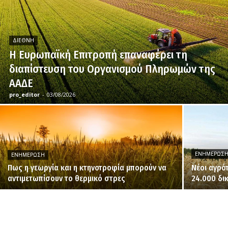
ΔΙΕΘΝΉ
H Ευρωπαϊκή Επιτροπή επαναφέρει τη
διαπίστευση του Οργανισμού Πληρωμών της
ΑΑΔΕ
pro_editor
-
03/08/2026
ΕΝΗΜΈΡΩΣ
ΕΝΗΜΈΡΩΣΗ
Πως η γεωργία και η κτηνοτροφία μπορούν να
Νέοι αγρό
αντιμετωπίσουν το θερμικό στρες
24.000 δι