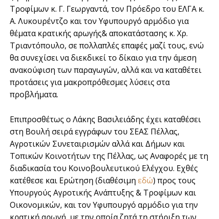
Τροφίμων κ. Γ. Γεωργαντά, τον Πρόεδρο του ΕΛΓΑ κ.
Α. Λυκουρέντζο και τον Υφυπουργό αρμόδιο για
θέματα κρατικής αρωγής& αποκατάστασης κ. Χρ.
Τριαντόπουλο, σε πολλαπλές επαφές μαζί τους, ενώ
θα συνεχίσει να διεκδικεί το δίκαιο για την άμεση
ανακούφιση των παραγωγών, αλλά και να καταθέτει
προτάσεις για μακροπρόθεσμες λύσεις στα
προβλήματα.
Επιπροσθέτως ο Λάκης Βασιλειάδης έχει καταθέσει
στη Βουλή σειρά εγγράφων του ΣΕΑΣ Πέλλας,
Αγροτικών Συνεταιρισμών αλλά και Δήμων και
Τοπικών Κοινοτήτων της Πέλλας, ως Αναφορές με τη
διαδικασία του Κοινοβουλευτικού Ελέγχου. Εχθές
κατέθεσε και Ερώτηση (διαθέσιμη
εδώ
) προς τους
Υπουργούς Αγροτικής Ανάπτυξης & Τροφίμων και
Οικονομικών, και τον Υφυπουργό αρμόδιο για την
κρατική αρωγή, με την οποία ζητά τη στήριξη των