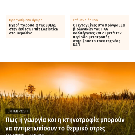
Προηγούμενο άρθρο
Επόμενο άρθρο
Ηχηρή παρουσία της ΕΘΕΑΣ
Οι ενταγμένες στο πρόγραμμα
στην έκθεση Fruit Logistica
βιολογικών του ΠΑΑ
στο Βερολίνο
καλλιέργειες και οι μετά την
περίοδο μετατροπής,
στηρίζουν το τσεκ της νέας
ΚΑΠ
ΕΝΗΜΈΡΩΣΗ
Πως η γεωργία και η κτηνοτροφία μπορούν
να αντιμετωπίσουν το θερμικό στρες
pro_editor
-
04/08/2026