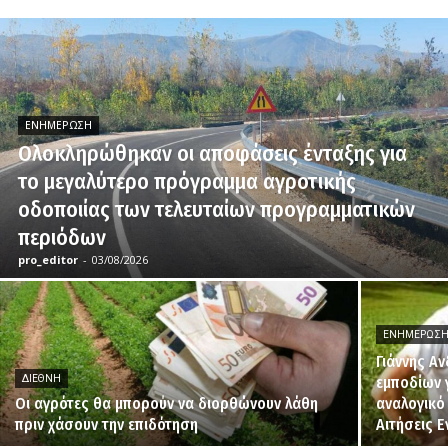
ΕΝΗΜΈΡΩΣΗ
Ολοκληρώθηκαν οι αποφάσεις ένταξης για
το μεγαλύτερο πρόγραμμα αγροτικής
οδοποιίας των τελευταίων προγραμματικών
περιόδων
pro_editor
-
03/08/2026
ΕΝΗΜΈΡΩΣ
Γιάννης Α
ΔΙΕΘΝΉ
εμποδίων 
Οι αγρότες θα μπορούν να διορθώνουν λάθη
αναλογικό
πριν χάσουν την επιδότηση
Αιτήσεις 