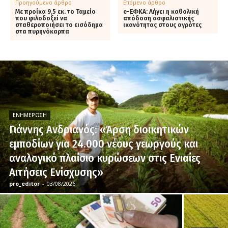
Προηγούμενο άρθρο
Επόμενο άρθρο
Με προίκα 9,5 εκ. το Ταμείο
e-ΕΦΚΑ: Λήγει η καθολική
που φιλοδοξεί να
απόδοση ασφαλιστικής
σταθεροποιήσει το εισόδημα
ικανότητας στους αγρότες
στα πυρηνόκαρπα
ΕΝΗΜΈΡΩΣΗ
Γιάννης Ανδριανός: «Άρση διοικητικών
εμποδίων για 24.000 νέους γεωργούς και
αναλογικό πλαίσιο κυρώσεων στις Ενιαίες
Αιτήσεις Ενίσχυσης»
pro_editor
-
03/08/2026