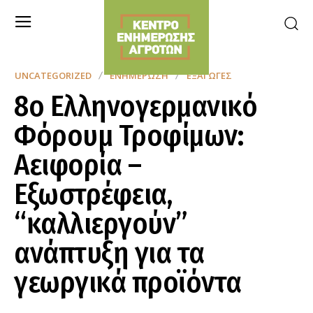
UNCATEGORIZED
ΕΝΗΜΈΡΩΣΗ
ΕΞΑΓΩΓΈΣ
8ο Ελληνογερμανικό
Φόρουμ Τροφίμων:
Αειφορία –
Εξωστρέφεια,
“καλλιεργούν”
ανάπτυξη για τα
γεωργικά προϊόντα